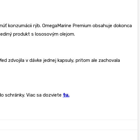
yhnúť konzumácii rýb. OmegaMarine Premium obsahuje dokonca
jediný produkt s lososovým olejom.
d zdvojila v dávke jednej kapsuly, pritom ale zachovala
o schránky. Viac sa dozviete
tu.