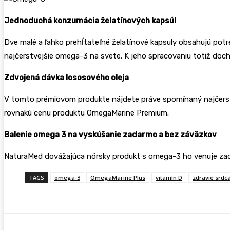
Jednoduchá konzumácia želatínových kapsúl
Dve malé a ľahko prehĺtateľné želatínové kapsuly obsahujú p
najčerstvejšie omega-3 na svete. K jeho spracovaniu totiž doch
Zdvojená dávka lososového oleja
V tomto prémiovom produkte nájdete práve spomínaný najčerstve
rovnakú cenu produktu OmegaMarine Premium.
Balenie omega 3 na vyskúšanie zadarmo a bez záväzkov
NaturaMed dovážajúca nórsky produkt s omega-3 ho venuje zada
TAGS
omega-3
OmegaMarine Plus
vitamín D
zdravie srdc