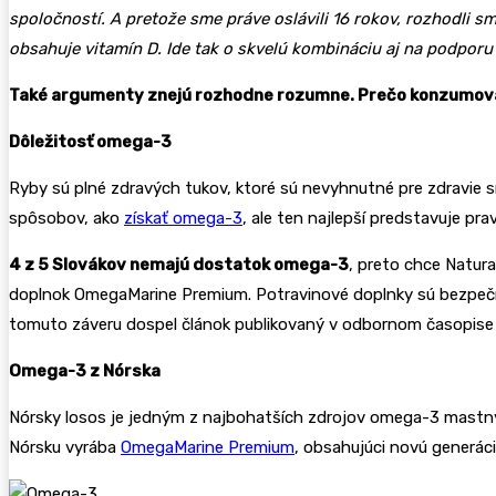
spoločností. A pretože sme práve oslávili 16 rokov, rozhodl
obsahuje vitamín D. Ide tak o skvelú kombináciu aj na podporu 
Také argumenty znejú rozhodne rozumne. Prečo konzumo
Dôležitosť omega-3
Ryby sú plné zdravých tukov, ktoré sú nevyhnutné pre zdravie srd
spôsobov, ako
získať omega-3
, ale ten najlepší predstavuje pr
4 z 5 Slovákov nemajú dostatok omega-3
, preto chce Natur
doplnok OmegaMarine Premium. Potravinové doplnky sú bezpečný
tomuto záveru dospel článok publikovaný v odbornom časopis
Omega-3 z Nórska
Nórsky losos je jedným z najbohatších zdrojov omega-3 mastných
Nórsku vyrába
OmegaMarine Premium
, obsahujúci novú generác