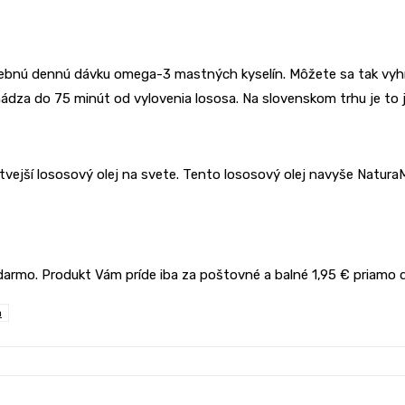
otrebnú dennú dávku omega-3 mastných kyselín. Môžete sa tak v
ádza do 75 minút od vylovenia lososa. Na slovenskom trhu je to 
jší lososový olej na svete. Tento lososový olej navyše NaturaMe
rmo. Produkt Vám príde iba za poštovné a balné 1,95 € priamo d
a