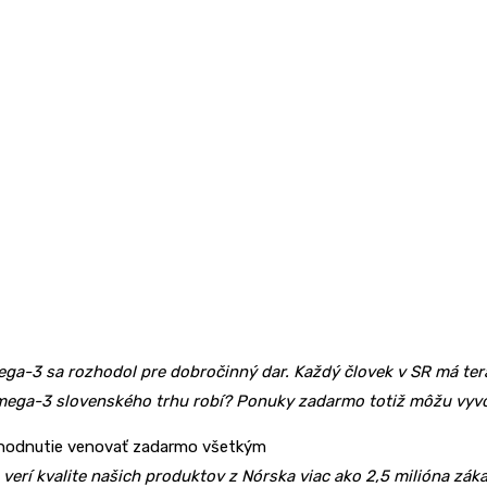
ega-3 sa rozhodol pre dobročinný dar. Každý človek v SR má tera
omega-3 slovenského trhu robí? Ponuky zadarmo totiž môžu vyvo
ozhodnutie venovať zadarmo všetkým
 verí kvalite našich produktov z Nórska viac ako 2,5 milióna z