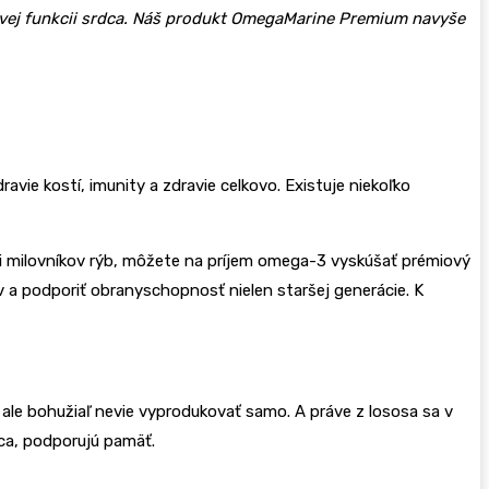
avej funkcii srdca. Náš produkt OmegaMarine Premium navyše
vie kostí, imunity a zdravie celkovo. Existuje niekoľko
zi milovníkov rýb, môžete na príjem omega-3 vyskúšať prémiový
a podporiť obranyschopnosť nielen staršej generácie. K
 ale bohužiaľ nevie vyprodukovať samo. A práve z lososa sa v
ca, podporujú pamäť.