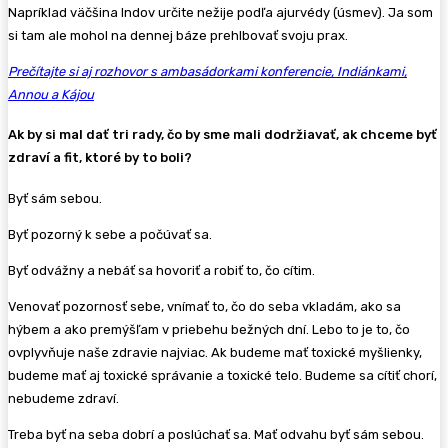
Napríklad väčšina Indov určite nežije podľa ajurvédy (úsmev). Ja som
si tam ale mohol na dennej báze prehlbovať svoju prax.
Prečítajte si aj rozhovor s ambasádorkami konferencie, Indiánkami,
Annou a Kájou
Ak by si mal dať tri rady, čo by sme mali dodržiavať, ak chceme byť
zdraví a fit, ktoré by to boli?
Byť sám sebou.
Byť pozorný k sebe a počúvať sa.
Byť odvážny a nebáť sa hovoriť a robiť to, čo cítim.
Venovať pozornosť sebe, vnímať to, čo do seba vkladám, ako sa
hýbem a ako premýšľam v priebehu bežných dní. Lebo to je to, čo
ovplyvňuje naše zdravie najviac. Ak budeme mať toxické myšlienky,
budeme mať aj toxické správanie a toxické telo. Budeme sa cítiť chorí,
nebudeme zdraví.
Treba byť na seba dobrí a poslúchať sa. Mať odvahu byť sám sebou.