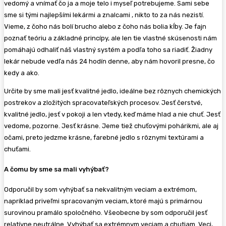
vedomý a vnímať čo ja a moje telo i myseľ potrebujeme. Sami sebe
sme si tými najlepšími lekármi a znalcami , nikto to za nás nezistí.
Vieme, z čoho nás bolí brucho alebo z čoho nás bolia kĺby. Je fajn
poznať teóriu a základné princípy, ale len tie vlastné skúsenosti nám
pomáhajú odhaliť náš vlastný systém a podľa toho sa riadiť. Žiadny
lekár nebude vedľa nás 24 hodín denne, aby nám hovoril presne, čo
kedy a ako.
Určite by sme mali jesť kvalitné jedlo, ideálne bez rôznych chemických
postrekov a zložitých spracovateľských procesov. Jesť čerstvé,
kvalitné jedlo, jesť v pokoji a len vtedy, keď máme hlad a nie chuť. Jesť
vedome, pozorne. Jesť krásne. Jeme tiež chuťovými pohárikmi, ale aj
očami, preto jedzme krásne, farebné jedlo s rôznymi textúrami a
chuťami.
A čomu by sme sa mali vyhýbať?
Odporučil by som vyhýbať sa nekvalitným veciam a extrémom,
napríklad priveľmi spracovaným veciam, ktoré majú s primárnou
surovinou pramálo spoločného. Všeobecne by som odporučil jesť
relatívne neutrálne. Vyhýbať sa extrémnym veciam a chutiam. Veci,