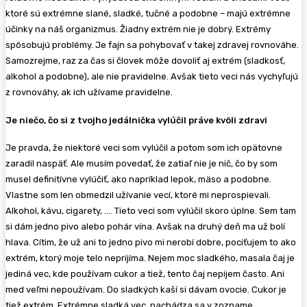
ktoré sú extrémne slané, sladké, tučné a podobne – majú extrémne
účinky na náš organizmus. Žiadny extrém nie je dobrý. Extrémy
spôsobujú problémy. Je fajn sa pohybovať v takej zdravej rovnováhe.
Samozrejme, raz za čas si človek môže dovoliť aj extrém (sladkosť,
alkohol a podobne), ale nie pravidelne. Avšak tieto veci nás vychyľujú
z rovnováhy, ak ich užívame pravidelne.
Je niečo, čo si z tvojho jedálnička vylúčil práve kvôli zdravi
Je pravda, že niektoré veci som vylúčil a potom som ich opätovne
zaradil naspäť. Ale musím
povedať
, že
zatiaľ
nie
je nič,
čo
by som
musel definitívne vylúčiť, ako napríklad lepok, mäso a podobne.
Vlastne som len obmedzil užívanie vecí, ktoré mi neprospievali.
Alkohol, kávu, cigarety, …. Tieto veci som vylúčil skoro úplne. Sem tam
si dám jedno pivo alebo pohár vína. Avšak na druhý deň ma už bolí
hlava. Cítim, že už ani to jedno pivo mi nerobí dobre, pociťujem to ako
extrém, ktorý moje telo neprijíma. Nejem moc sladkého, masala čaj je
jediná vec, kde používam cukor a tiež, tento čaj nepijem často. Ani
med veľmi nepoužívam. Do sladkých kaší si dávam ovocie. Cukor je
tiež extrém. Extrémne sladká vec, nachádza sa v zozname