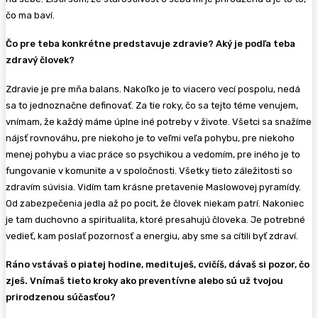
čo ma baví.
Čo pre teba konkrétne predstavuje zdravie? Aký je podľa teba
zdravý človek?
Zdravie je pre mňa balans. Nakoľko je to viacero vecí pospolu, nedá
sa to jednoznačne definovať. Za tie roky, čo sa tejto téme venujem,
vnímam, že každý máme úplne iné potreby v živote. Všetci sa snažíme
nájsť rovnováhu, pre niekoho je to veľmi veľa pohybu, pre niekoho
menej pohybu a viac práce so psychikou a vedomím, pre iného je to
fungovanie v komunite a v spoločnosti. Všetky tieto záležitosti so
zdravím súvisia. Vidím tam krásne pretavenie Maslowovej pyramídy.
Od zabezpečenia jedla až po pocit, že človek niekam patrí. Nakoniec
je tam duchovno a spiritualita, ktoré presahujú človeka. Je potrebné
vedieť, kam poslať pozornosť a energiu, aby sme sa cítili byť zdraví.
Ráno vstávaš o piatej hodine, medituješ, cvičíš, dávaš si pozor, čo
zješ. Vnímaš tieto kroky ako preventívne alebo sú už tvojou
prirodzenou súčasťou?