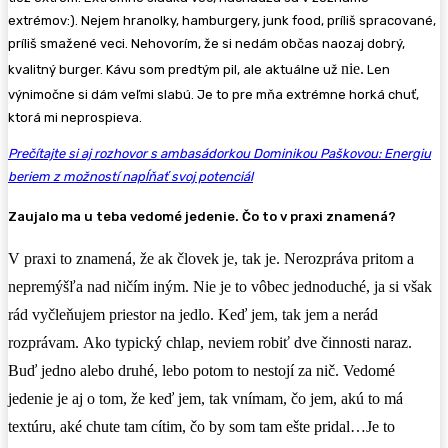
extrémov:). Nejem hranolky, hamburgery, junk food, príliš spracované,
príliš smažené veci. Nehovorím, že si nedám občas naozaj dobrý,
nie.
kvalitný burger. Kávu som predtým pil, ale aktuálne už
Len
výnimočne si dám veľmi slabú. Je to pre mňa extrémne horká chuť,
ktorá mi neprospieva.
Prečítajte si aj rozhovor s ambasádorkou Dominikou Paškovou: Energiu
beriem z možností napĺňať svoj potenciál
Zaujalo ma u teba vedomé jedenie. Čo to v praxi znamená?
V praxi to znamená, že ak človek je, tak je. Nerozpráva pritom a
nepremýšľa nad ničím iným. Nie je to vôbec jednoduché, ja si však
rád vyčleňujem priestor na jedlo. Keď jem, tak jem a nerád
rozprávam.
Ako typický chlap, neviem robiť dve činnosti naraz.
Buď jedno alebo druhé, lebo potom to nestojí za nič. Vedomé
jedenie je aj o tom, že keď jem, tak vnímam, čo jem, akú to má
textúru, aké chute tam cítim, čo by som tam ešte pridal…Je to