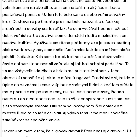
Čechách uzavrel a odhodlal sa na odvážnu cestu. Nevedel som ani
veľmi kam, ani na ako dlho, ani som netušil, na aký čas mi budú
postačovať peniaze. Už len toto bolo samo o sebe veľmi odvážny
krok. Cestovanie po Oriente pre mňa bolo naozaj iba o ľudskej
srdečnosti a odvahy cestovať tak, že som využíval hodne možnosť
dobrovoľníctva. Ubytovával som u domácich ľudí a maximálne som
nasával kultúru. Využíval som rôzne platformy, ako je couch-surfing
alebo work-away, aby som našiel ľudí a miesta, kde sa môžem niečo
priučiť. Ľudia, ktorých som stretol, boli neskutoční, pretože veľmi
často oni sami toho nemali veľa, ale aj tak boli ochotní podeliť sa. To
sa ma vždy veľmi dotýkalo a hrialo ma pri srdci. Mal som z toho
obrovskú radosť, že aj takto to môže fungovať. Predstavte si, že idete
úplne do neznámej zeme, z úplne neznámymi ľuďmi a keď tam prídete,
máte pocit, že ich poznáte roky, nie sú tam žiadne masky, žiadna
bariéra. Len otvorené srdce. Bolo to však obojstranné. Tiež som tam
šiel s otvoreným srdcom. Cítil som sa, akoby som išiel domov a tí
miestni ľudia to so mňa asi cítili. Aj vďaka tomu sme mohli spoločne
zdieľať krásne spoločné chvíle.
Odvahu vnímam v tom, že si človek dovolí žiť tak naozaj a dovolí si žiť