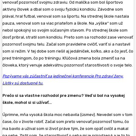
venovať pozornosť svojmu zdraviu. Od malička som bol športovo
aktívny človek a dbal som o svoju fyzickú kondíciu. Závodne som
plával, hral futbal, venoval som sa športu. Na strednej škole nastala
pauza, venoval som sa viac priateľom a škole. Na „výške“ som už
nebol spokojný so svojim súčasným stavom. Po strednej škole som
dosť pribral, stratil som kondíciu. Preto som sa rozhodol zase venovať
pozornosť svojmu telu. Začal som pravidelne cvičiť, variť si a nastavil
som si režim. V tej dobe som riešil aj jedálniček, koľko, ako a čo jesť, čo
pred tréningom, čo po tréningu. Kľúčová zmena bola zmeniť sa na
človeka, ktorý venuje adekvátnu pozornosť starostlivosti o svoje telo.
Pozývame vás zúčastniť sa jedinečnej konferencie Pro zdraví ženy.
Lístky sú dostupné tu.
Prečo si sa vlastne rozhodol pre zmenu? Veď si bol na vysokej
škole, mohol si si užívať…
Úprimne, mňa vysoká škola moc nebavila (úsmev). Nevedel som v tom
čase, čo v živote robiť. Začal som preto venovať pozornosť tomu, čo
ma bavilo a užíval som si život práve tým, že som opäť cvičil a makal
na sebe. Zistil som, že starostlivosť o seba mi je prirodzená a je to to,