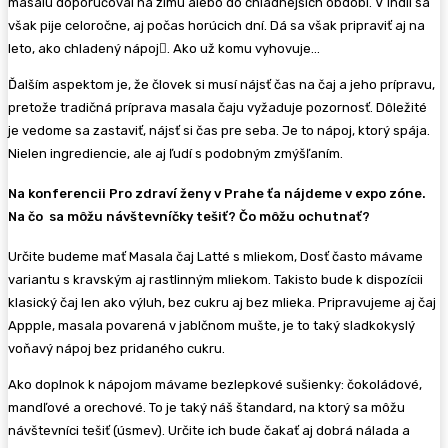
masalu doporučoval na zimu alebo do chladnejších období. V Indii sa
však pije celoročne, aj počas horúcich dní. Dá sa však pripraviť aj na
leto, ako chladený nápoj

. Ako už komu vyhovuje…
Ďalším aspektom je, že človek si musí nájsť čas na čaj a jeho prípravu,
pretože tradičná príprava masala čaju vyžaduje pozornosť. Dôležité
je vedome sa zastaviť, nájsť si čas pre seba. Je to nápoj, ktorý spája.
Nielen ingrediencie, ale aj ľudí s podobným zmýšľaním.
Na konferencii Pro zdraví ženy v Prahe ťa nájdeme v expo zóne.
Na čo sa môžu návštevníčky tešiť? Čo môžu ochutnať?
Určite budeme mať Masala čaj Latté s mliekom, Dosť často mávame
variantu s kravským aj rastlinným mliekom. Takisto bude k dispozícii
klasický čaj len ako výluh, bez cukru aj bez mlieka. Pripravujeme aj čaj
Appple, masala povarená v jablčnom mušte, je to taký sladkokyslý
voňavý nápoj bez pridaného cukru.
Ako doplnok k nápojom mávame bezlepkové sušienky: čokoládové,
mandľové a orechové. To je taký náš štandard, na ktorý sa môžu
návštevníci tešiť (úsmev). Určite ich bude čakať aj dobrá nálada a