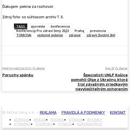
Ďakujem pekne za rozhovor.
Zdroj foto: so súhlasom archív T. S.
TAGS
ajurvéda
konferencia
Konferencia Pro zdraví ženy 2022
Praha
prevencia
TOMCHAi
vedomé jedenie
zdravie
zdravý životný štýl
PREDCHÁDZAJÚCI ČLÁNOK
ĎALŠÍ ČLÁNOK
Poruchy spánku
Špecialisti UNLP Košice
pomohli Oľge z Ukrajiny, ktorá
trpí závažným zriedkavým
nevyliečiteľným ochorením
© Akčné ženy, o.z. •
REKLAMA
•
PRAVIDLÁ A PODMIENKY
•
KONTAKT
ZDRAVIE
KRÁSA
RODINA
STRAVA
BYLINKY
VITAMÍNY
CHOROBY
FITNESS
KORONAVÍRUS