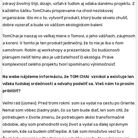
zdravý životný štýl, dizajn, vzťah k ľuďom aj vďaka danému projektu. Z
každého šáčku TomChaiu prispievame na chod neziskovej
organizácie. Išlo mi o to, vytvoriť produkt, ktorý bude skvelo chutiť,
dobre vyzerať a bude vo väčšom ekologickom balení.
TomChai je naozaj vo veľkej miere o Tomovi, o jeho vášňach, záujmoch
a korení. V tomto je ten produkt jedinečný, že to nie je iba o ňom
samotnom. Robím aj workshopy a prezentácie. Do budúcnosti
plánujem riešiť témy ako je udržateľnosť či ekológia. Práve
komplexnosť celého projektu tvorí spomínanú výnimočnosť.
Na webe nájdeme informáciu, že TOM CHAi vznikol a existuje len
vďaka ľudskej srdečnosti a odvahy podeliť sa. Vieš nám to prosím
priblížiť?
Veľmi rád (úsmev). Pred tromi rokmi som sa vydal na cestu po Oriente.
Nemal som vôbec žiadny plán, čo sa tam bude diať, len som cítil, že
potrebujem v živote zmenu, že potrebujem akési transformačné
obdobie, aby som prehodnotil svoj život a vydal sa ďalej správnym
smerom, kde sa budem cítiť lepšie. A tak som množstvo vecí tu v