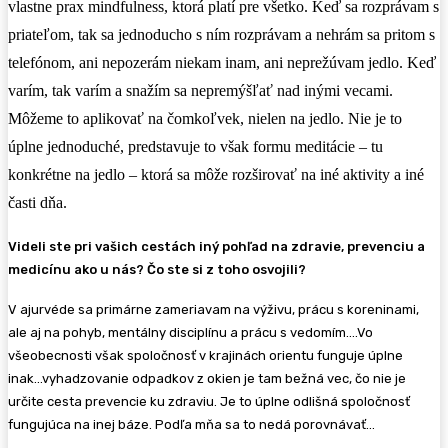
vlastne prax mindfulness, ktorá platí pre všetko. Keď sa rozprávam s
priateľom, tak sa jednoducho s ním rozprávam a nehrám sa pritom s
telefónom, ani nepozerám niekam inam, ani neprežúvam jedlo. Keď
varím, tak varím a snažím sa nepremýšľať nad inými vecami.
Môžeme to aplikovať na čomkoľvek, nielen na jedlo. Nie je to
úplne jednoduché, predstavuje to však formu meditácie – tu
konkrétne na jedlo – ktorá sa môže rozširovať na iné aktivity a iné
časti dňa.
Videli ste pri vašich cestách iný pohľad na zdravie, prevenciu a
medicínu ako u nás? Čo ste si z toho osvojili?
V ajurvéde sa primárne zameriavam na výživu, prácu s koreninami,
ale aj na pohyb, mentálny disciplínu a prácu s vedomím….Vo
všeobecnosti však spoločnosť v krajinách orientu funguje úplne
inak…vyhadzovanie odpadkov z okien je tam bežná vec, čo nie je
určite cesta prevencie ku zdraviu. Je to úplne odlišná spoločnosť
fungujúca na inej báze. Podľa mňa sa to nedá porovnávať…