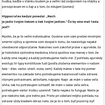
hudba, keďže v stánku budem ja a veľmi rád zodpoviem na otázky a
porozprávam im o čaji a o tom, čo milujem (úsmev).
Hippocrates kedysi povedal: „Nech
je jedlo tvojim liekom a liek tvojim jedlom.“ Čo by sme mali teda
jesť?
Myslím, že je to veľmi individuálne. Osobne som sám prešiel mnohými
smermi výživy a úprimne som dospel k tomu, že neexistuje nejaké
všeobecné odporúčanie. Nakoniec som zakotvil práve v ajurvéde, čo
je holistická východná medicína, ktorá spočíva viac menej v tom, že
každý sme nejaký a každý potrebujeme niečo iné. Z pohľadu ajurvédy
existujú tri typy konštitúcie ľudí (podľa zloženia elementov v našom
tele – éter, vietor, oheň, voda, zem). Každý máme v tele iný pomer
elementov na základe toho potrebujeme balansovať naše zdravie
rôznymi potravinami, aktivitami, nápojmi. Napr. ak mám v sebe veľa
ohňa, tak ho potrebujem schladiť. Ak mám v sebe veľa vetra,
potrebujem vietor trošku uzemniť. Takto nejako to funguje. Niečo je
pre niekoho liek, pre iného jed. Preto pri zdieľaní môjho pohľadu na
zdravie vždy kladiem dôraz nato, že je to o tom, byť pozorný, byť