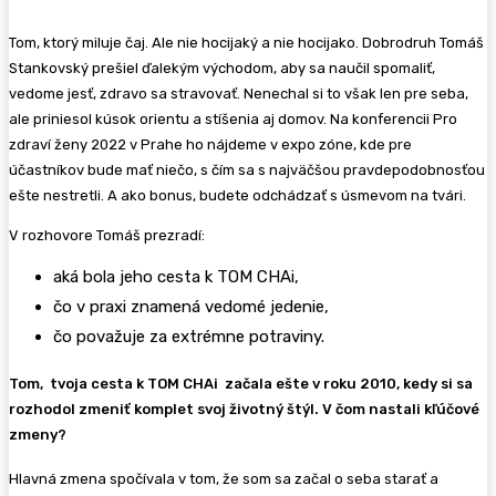
Tom, ktorý miluje čaj. Ale nie hocijaký a nie hocijako. Dobrodruh Tomáš
Stankovský prešiel ďalekým východom, aby sa naučil spomaliť,
vedome jesť, zdravo sa stravovať. Nenechal si to však len pre seba,
ale priniesol kúsok orientu a stíšenia aj domov. Na konferencii Pro
zdraví ženy 2022 v Prahe ho nájdeme v expo zóne, kde pre
účastníkov bude mať niečo, s čím sa s najväčšou pravdepodobnosťou
ešte nestretli. A ako bonus, budete odchádzať s úsmevom na tvári.
V rozhovore Tomáš prezradí:
aká bola jeho cesta k TOM CHAi,
čo v praxi znamená vedomé jedenie,
čo považuje za extrémne potraviny.
Tom, tvoja cesta k TOM CHAi začala ešte v roku 2010, kedy si sa
rozhodol zmeniť komplet svoj životný štýl. V čom nastali kľúčové
zmeny?
Hlavná zmena spočívala v tom, že som sa začal o seba starať a