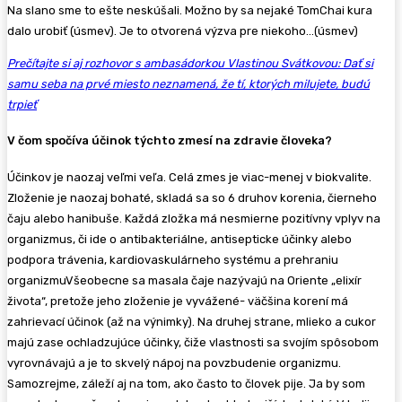
Na slano sme to ešte neskúšali. Možno by sa nejaké TomChai kura
dalo urobiť (úsmev). Je to otvorená výzva pre niekoho…(úsmev)
Prečítajte si aj rozhovor s ambasádorkou Vlastinou Svátkovou: Dať si
samu seba na prvé miesto neznamená, že tí, ktorých milujete, budú
trpieť
V čom spočíva účinok týchto zmesí na zdravie človeka?
Účinkov je naozaj veľmi veľa. Celá zmes je viac-menej v biokvalite.
Zloženie je naozaj bohaté, skladá sa so 6 druhov korenia, čierneho
čaju alebo hanibuše. Každá zložka má nesmierne pozitívny vplyv na
organizmus, či ide o antibakteriálne, antisepticke účinky alebo
podpora trávenia, kardiovaskulárneho systému a prehraniu
organizmuVšeobecne sa masala čaje nazývajú na Oriente „elixír
života“, pretože jeho zloženie je vyvážené- väčšina korení má
zahrievací účinok (až na výnimky). Na druhej strane, mlieko a cukor
majú zase ochladzujúce účinky, čiže vlastnosti sa svojím spôsobom
vyrovnávajú a je to skvelý nápoj na povzbudenie organizmu.
Samozrejme, záleží aj na tom, ako často to človek pije. Ja by som