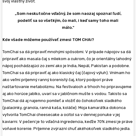
svoj vlastný život.
„Som neskutočne vďačný, že som naozaj spoznal ľudí,
podeliť sa so všetkým, čo mali, i keď samy toho mali
málo.“
Kde všade môžeme používať zmesi TOM CHAi?
TomChai sa dá pripraviť mnohými spôsobmi. V prípade nápojov sa dá
pripraviť ako masala čaj s mliekom a cukrom, čo je orientálny lahodný
nápoj pochádzajúci zo zemí ako je India, Nepál, Pakistan a podobne.
TomChai sa dá pripraviť aj ako klasický čaj (čajový výluh). Vnímam ho
ako veľmi príjemný ranný korenistý čaj, ktorý podporí práve
naštartovanie metabolizmu. Na festivaloch a trhoch ho pripravujeme
aj ako horúce jablko, uvarí sa v jablčnom mušte s vodou. Takisto sa
TomChai dá aj najemno pomlieť a vložiť do čohokoľvek sladkého
(palacinky, granola, ranná kaša, koláče). Moja kamarátka dokonca
vytvorila TomChai cheesecake a ocitol sa v dennej ponuke v jej
kaviarni. V pečení je to vďačná ingredencia, keďže 70% zmesi je práve
voňavé korenie. Príjemne zvýrazní chuť akéhokoľvek sladkého jedla.