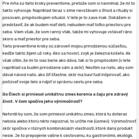
Pre mňa sú tieto kroky preventívne, pretože som si navnímal, že mi to
takto vyhovuje. Napríklad teraz v zime nevstávam o 5hod a rituály si
posúvam, prispôsobujem situácii. V lete je to zase inak. Dokážem si
predstaviť, že ak budem mať deti, nebudem mať toľko priestoru pre
seba. Viem však, že som ranný vták, takže mi vyhovuje vstávať ráno
skoro a mať priestor pre seba.
Tieto preventívne kroky sú zároveň mojou prirodzenou súčasťou,
keďže takto žijem už roky. Ako sa hovorí, zvyk je železná košeľa. Ak
však cítim, že mi to viac berie ako dáva, tak si to prispôsobím (v lete
napríklad sa budím prirodzene sám a skôr). Necítim sa nato, aby som
dával návod nato, ako žiť šťastne, skôr ma baví ľudí inšpirovať, ako
počúvať svoje telo a nájsť si správnu cestu pre seba.
Do Čiech si priniesol unikátnu zmes korenia a čaju pre zdravý
život. V čom spočíva jeho výnimočnosť?
Netvrdil by som, že som priniesol unikátnu zmes, ktorá tu doteraz
nebola alebo ktorú nikto nepoznal, to určite nie (úsmev). Výnimočnosť
skôr spočíva v rôznych kombináciách vlastností, ktoré daný produkt
nesie. Je to prepojenie vášne k cestovaniu, ku gastronómii, ekológii,