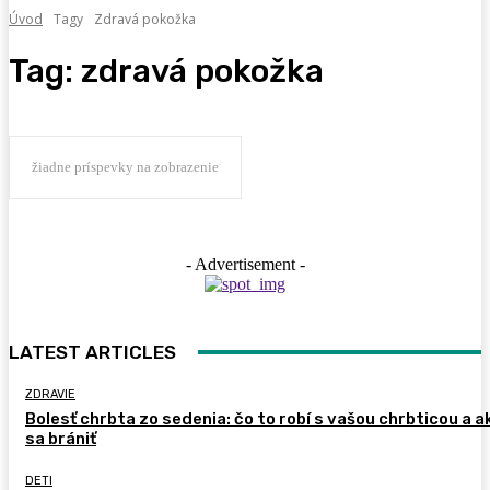
Úvod
Tagy
Zdravá pokožka
Tag:
zdravá pokožka
žiadne príspevky na zobrazenie
- Advertisement -
LATEST ARTICLES
ZDRAVIE
Bolesť chrbta zo sedenia: čo to robí s vašou chrbticou a a
sa brániť
DETI