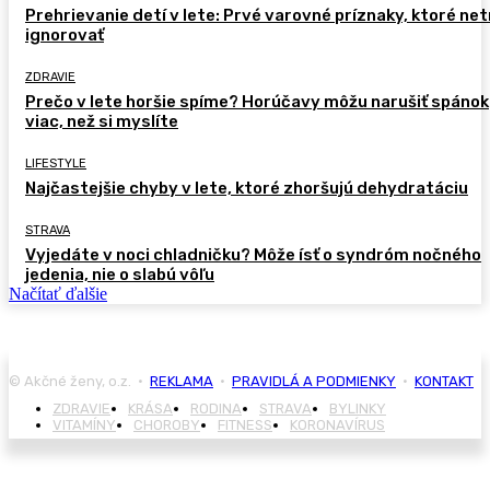
Prehrievanie detí v lete: Prvé varovné príznaky, ktoré ne
ignorovať
ZDRAVIE
Prečo v lete horšie spíme? Horúčavy môžu narušiť spánok
viac, než si myslíte
LIFESTYLE
Najčastejšie chyby v lete, ktoré zhoršujú dehydratáciu
STRAVA
Vyjedáte v noci chladničku? Môže ísť o syndróm nočného
jedenia, nie o slabú vôľu
Načítať ďalšie
© Akčné ženy, o.z. •
REKLAMA
•
PRAVIDLÁ A PODMIENKY
•
KONTAKT
ZDRAVIE
KRÁSA
RODINA
STRAVA
BYLINKY
VITAMÍNY
CHOROBY
FITNESS
KORONAVÍRUS