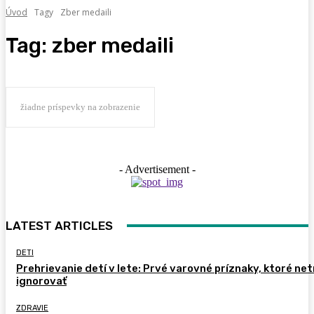
Úvod
Tagy
Zber medaili
Tag:
zber medaili
žiadne príspevky na zobrazenie
- Advertisement -
LATEST ARTICLES
DETI
Prehrievanie detí v lete: Prvé varovné príznaky, ktoré ne
ignorovať
ZDRAVIE