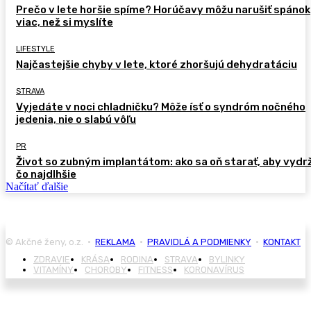
Prečo v lete horšie spíme? Horúčavy môžu narušiť spánok
viac, než si myslíte
LIFESTYLE
Najčastejšie chyby v lete, ktoré zhoršujú dehydratáciu
STRAVA
Vyjedáte v noci chladničku? Môže ísť o syndróm nočného
jedenia, nie o slabú vôľu
PR
Život so zubným implantátom: ako sa oň starať, aby vydr
čo najdlhšie
Načítať ďalšie
© Akčné ženy, o.z. •
REKLAMA
•
PRAVIDLÁ A PODMIENKY
•
KONTAKT
ZDRAVIE
KRÁSA
RODINA
STRAVA
BYLINKY
VITAMÍNY
CHOROBY
FITNESS
KORONAVÍRUS