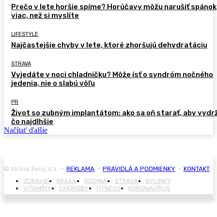
Prečo v lete horšie spíme? Horúčavy môžu narušiť spánok
viac, než si myslíte
LIFESTYLE
Najčastejšie chyby v lete, ktoré zhoršujú dehydratáciu
STRAVA
Vyjedáte v noci chladničku? Môže ísť o syndróm nočného
jedenia, nie o slabú vôľu
PR
Život so zubným implantátom: ako sa oň starať, aby vydr
čo najdlhšie
Načítať ďalšie
© Akčné ženy, o.z. •
REKLAMA
•
PRAVIDLÁ A PODMIENKY
•
KONTAKT
ZDRAVIE
KRÁSA
RODINA
STRAVA
BYLINKY
VITAMÍNY
CHOROBY
FITNESS
KORONAVÍRUS