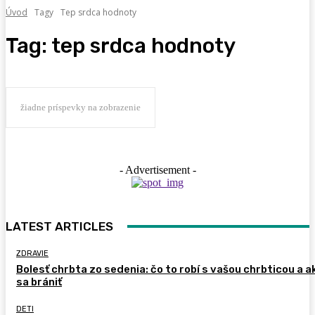
Úvod
Tagy
Tep srdca hodnoty
Tag:
tep srdca hodnoty
žiadne príspevky na zobrazenie
- Advertisement -
LATEST ARTICLES
ZDRAVIE
Bolesť chrbta zo sedenia: čo to robí s vašou chrbticou a a
sa brániť
DETI