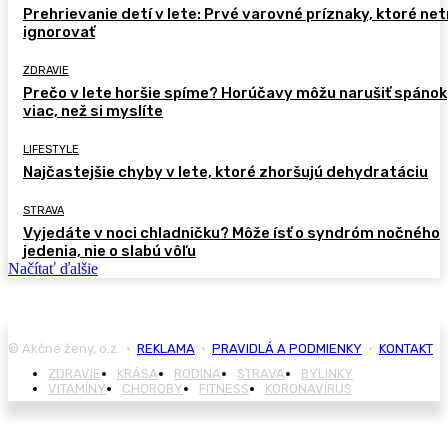
Prehrievanie detí v lete: Prvé varovné príznaky, ktoré ne
ignorovať
ZDRAVIE
Prečo v lete horšie spíme? Horúčavy môžu narušiť spánok
viac, než si myslíte
LIFESTYLE
Najčastejšie chyby v lete, ktoré zhoršujú dehydratáciu
STRAVA
Vyjedáte v noci chladničku? Môže ísť o syndróm nočného
jedenia, nie o slabú vôľu
Načítať ďalšie
© Akčné ženy, o.z. •
REKLAMA
•
PRAVIDLÁ A PODMIENKY
•
KONTAKT
ZDRAVIE
KRÁSA
RODINA
STRAVA
BYLINKY
VITAMÍNY
CHOROBY
FITNESS
KORONAVÍRUS