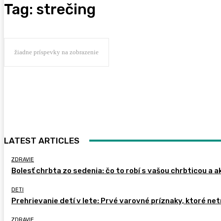
Tag:
strečing
žiadne príspevky na zobrazenie
LATEST ARTICLES
ZDRAVIE
Bolesť chrbta zo sedenia: čo to robí s vašou chrbticou a a
DETI
Prehrievanie detí v lete: Prvé varovné príznaky, ktoré ne
ZDRAVIE