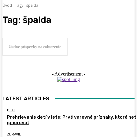
Úvod
Tagy
špalda
Tag:
špalda
žiadne príspevky na zobrazenie
- Advertisement -
LATEST ARTICLES
DETI
Prehrievanie detí v lete: Prvé varovné príznaky, ktoré ne
ignorovať
ZDRAVIE