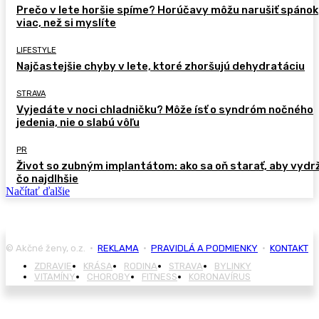
Prečo v lete horšie spíme? Horúčavy môžu narušiť spánok
viac, než si myslíte
LIFESTYLE
Najčastejšie chyby v lete, ktoré zhoršujú dehydratáciu
STRAVA
Vyjedáte v noci chladničku? Môže ísť o syndróm nočného
jedenia, nie o slabú vôľu
PR
Život so zubným implantátom: ako sa oň starať, aby vydr
čo najdlhšie
Načítať ďalšie
© Akčné ženy, o.z. •
REKLAMA
•
PRAVIDLÁ A PODMIENKY
•
KONTAKT
ZDRAVIE
KRÁSA
RODINA
STRAVA
BYLINKY
VITAMÍNY
CHOROBY
FITNESS
KORONAVÍRUS