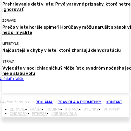
Prehrievanie detí v lete: Prvé varovné príznaky, ktoré netr
ignorovať
ZDRAVIE
Prečo v lete horšie spíme? Horúčavy môžu narušiť spánok vi
než si myslíte
LIFESTYLE
Najčastejšie chyby v lete, ktoré zhoršujú dehydratáciu
STRAVA
Vyjedáte v noci chladničku? Môže ísť o syndróm nočného je
nie o slabú vôľu
ačítať ďalšie
 Akčné ženy, o.z. •
REKLAMA
•
PRAVIDLÁ A PODMIENKY
•
KONTAKT
ZDRAVIE
KRÁSA
RODINA
STRAVA
BYLINKY
VITAMÍNY
CHOROBY
FITNESS
KORONAVÍRUS