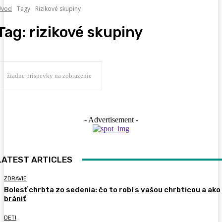
Úvod
Tagy
Rizikové skupiny
Tag:
rizikové skupiny
žiadne príspevky na zobrazenie
- Advertisement -
LATEST ARTICLES
ZDRAVIE
Bolesť chrbta zo sedenia: čo to robí s vašou chrbticou a ako
brániť
DETI