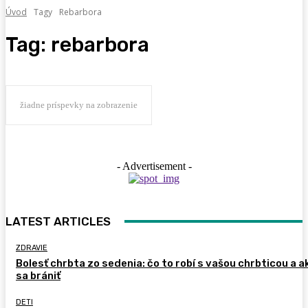
Úvod
Tagy
Rebarbora
Tag:
rebarbora
žiadne príspevky na zobrazenie
- Advertisement -
LATEST ARTICLES
ZDRAVIE
Bolesť chrbta zo sedenia: čo to robí s vašou chrbticou a a
sa brániť
DETI