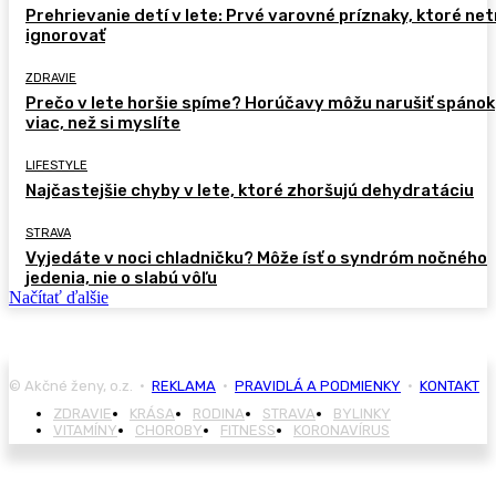
Prehrievanie detí v lete: Prvé varovné príznaky, ktoré ne
ignorovať
ZDRAVIE
Prečo v lete horšie spíme? Horúčavy môžu narušiť spánok
viac, než si myslíte
LIFESTYLE
Najčastejšie chyby v lete, ktoré zhoršujú dehydratáciu
STRAVA
Vyjedáte v noci chladničku? Môže ísť o syndróm nočného
jedenia, nie o slabú vôľu
Načítať ďalšie
© Akčné ženy, o.z. •
REKLAMA
•
PRAVIDLÁ A PODMIENKY
•
KONTAKT
ZDRAVIE
KRÁSA
RODINA
STRAVA
BYLINKY
VITAMÍNY
CHOROBY
FITNESS
KORONAVÍRUS