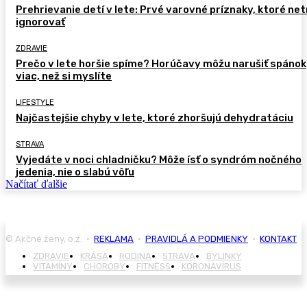
Prehrievanie detí v lete: Prvé varovné príznaky, ktoré ne
ignorovať
ZDRAVIE
Prečo v lete horšie spíme? Horúčavy môžu narušiť spánok
viac, než si myslíte
LIFESTYLE
Najčastejšie chyby v lete, ktoré zhoršujú dehydratáciu
STRAVA
Vyjedáte v noci chladničku? Môže ísť o syndróm nočného
jedenia, nie o slabú vôľu
Načítať ďalšie
© Akčné ženy, o.z. •
REKLAMA
•
PRAVIDLÁ A PODMIENKY
•
KONTAKT
ZDRAVIE
KRÁSA
RODINA
STRAVA
BYLINKY
VITAMÍNY
CHOROBY
FITNESS
KORONAVÍRUS