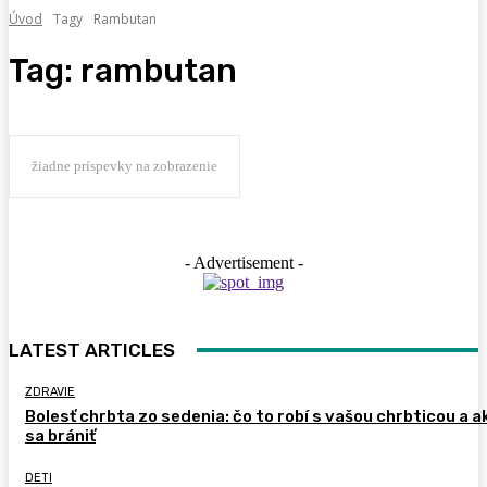
Úvod
Tagy
Rambutan
Tag:
rambutan
žiadne príspevky na zobrazenie
- Advertisement -
LATEST ARTICLES
ZDRAVIE
Bolesť chrbta zo sedenia: čo to robí s vašou chrbticou a a
sa brániť
DETI