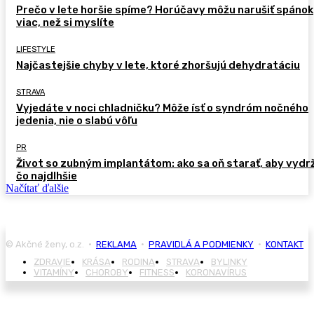
Prečo v lete horšie spíme? Horúčavy môžu narušiť spánok
viac, než si myslíte
LIFESTYLE
Najčastejšie chyby v lete, ktoré zhoršujú dehydratáciu
STRAVA
Vyjedáte v noci chladničku? Môže ísť o syndróm nočného
jedenia, nie o slabú vôľu
PR
Život so zubným implantátom: ako sa oň starať, aby vydr
čo najdlhšie
Načítať ďalšie
© Akčné ženy, o.z. •
REKLAMA
•
PRAVIDLÁ A PODMIENKY
•
KONTAKT
ZDRAVIE
KRÁSA
RODINA
STRAVA
BYLINKY
VITAMÍNY
CHOROBY
FITNESS
KORONAVÍRUS