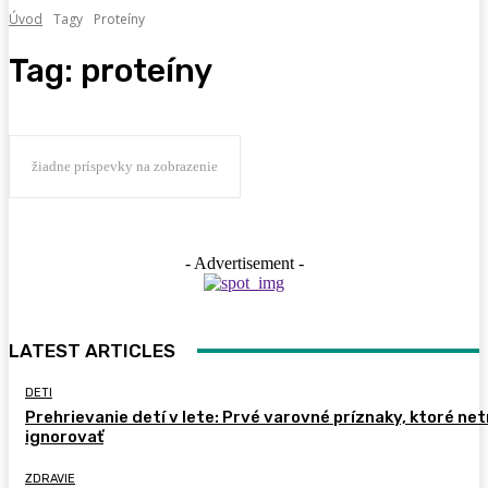
Úvod
Tagy
Proteíny
Tag:
proteíny
žiadne príspevky na zobrazenie
- Advertisement -
LATEST ARTICLES
DETI
Prehrievanie detí v lete: Prvé varovné príznaky, ktoré ne
ignorovať
ZDRAVIE