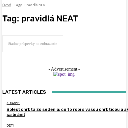
Úvod
Tagy
Pravidlá NEAT
Tag:
pravidlá NEAT
žiadne príspevky na zobrazenie
- Advertisement -
LATEST ARTICLES
ZDRAVIE
Bolesť chrbta zo sedenia: čo to robí s vašou chrbticou a a
sa brániť
DETI