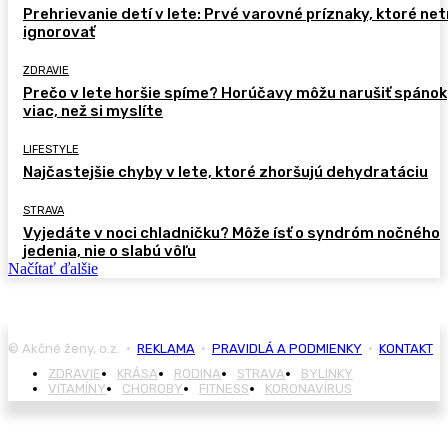
Prehrievanie detí v lete: Prvé varovné príznaky, ktoré ne
ignorovať
ZDRAVIE
Prečo v lete horšie spíme? Horúčavy môžu narušiť spánok
viac, než si myslíte
LIFESTYLE
Najčastejšie chyby v lete, ktoré zhoršujú dehydratáciu
STRAVA
Vyjedáte v noci chladničku? Môže ísť o syndróm nočného
jedenia, nie o slabú vôľu
Načítať ďalšie
© Akčné ženy, o.z. •
REKLAMA
•
PRAVIDLÁ A PODMIENKY
•
KONTAKT
ZDRAVIE
KRÁSA
RODINA
STRAVA
BYLINKY
VITAMÍNY
CHOROBY
FITNESS
KORONAVÍRUS