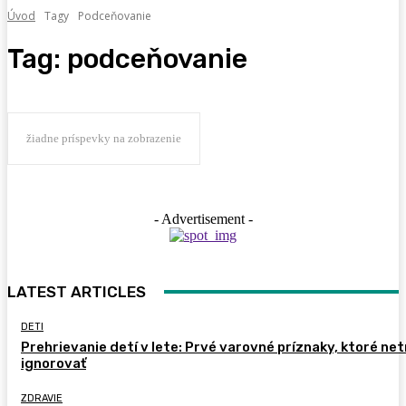
Úvod
Tagy
Podceňovanie
Tag:
podceňovanie
žiadne príspevky na zobrazenie
- Advertisement -
LATEST ARTICLES
DETI
Prehrievanie detí v lete: Prvé varovné príznaky, ktoré ne
ignorovať
ZDRAVIE