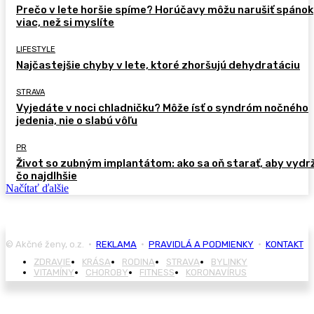
Prečo v lete horšie spíme? Horúčavy môžu narušiť spánok
viac, než si myslíte
LIFESTYLE
Najčastejšie chyby v lete, ktoré zhoršujú dehydratáciu
STRAVA
Vyjedáte v noci chladničku? Môže ísť o syndróm nočného
jedenia, nie o slabú vôľu
PR
Život so zubným implantátom: ako sa oň starať, aby vydr
čo najdlhšie
Načítať ďalšie
© Akčné ženy, o.z. •
REKLAMA
•
PRAVIDLÁ A PODMIENKY
•
KONTAKT
ZDRAVIE
KRÁSA
RODINA
STRAVA
BYLINKY
VITAMÍNY
CHOROBY
FITNESS
KORONAVÍRUS