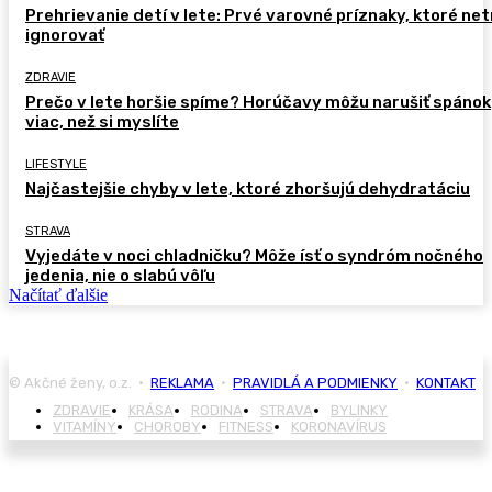
Prehrievanie detí v lete: Prvé varovné príznaky, ktoré ne
ignorovať
ZDRAVIE
Prečo v lete horšie spíme? Horúčavy môžu narušiť spánok
viac, než si myslíte
LIFESTYLE
Najčastejšie chyby v lete, ktoré zhoršujú dehydratáciu
STRAVA
Vyjedáte v noci chladničku? Môže ísť o syndróm nočného
jedenia, nie o slabú vôľu
Načítať ďalšie
© Akčné ženy, o.z. •
REKLAMA
•
PRAVIDLÁ A PODMIENKY
•
KONTAKT
ZDRAVIE
KRÁSA
RODINA
STRAVA
BYLINKY
VITAMÍNY
CHOROBY
FITNESS
KORONAVÍRUS