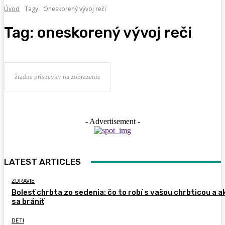
Úvod
Tagy
Oneskorený vývoj reči
Tag:
oneskorený vývoj reči
žiadne príspevky na zobrazenie
- Advertisement -
LATEST ARTICLES
ZDRAVIE
Bolesť chrbta zo sedenia: čo to robí s vašou chrbticou a a
sa brániť
DETI