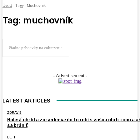
Úvod
Tagy
Muchovník
Tag:
muchovník
žiadne príspevky na zobrazenie
- Advertisement -
LATEST ARTICLES
ZDRAVIE
Bolesť chrbta zo sedenia: čo to robí s vašou chrbticou a a
sa brániť
DETI