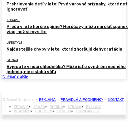
Prehrievanie detí v lete: Prvé varovné príznaky, ktoré ne
ignorovať
ZDRAVIE
Prečo v lete horšie spíme? Horúčavy môžu narušiť spánok
viac, než si myslíte
LIFESTYLE
Najčastejšie chyby v lete, ktoré zhoršujú dehydratáciu
STRAVA
Vyjedáte v noci chladničku? Môže ísť o syndróm nočného
jedenia, nie o slabú vôľu
Načítať ďalšie
© Akčné ženy, o.z. •
REKLAMA
•
PRAVIDLÁ A PODMIENKY
•
KONTAKT
ZDRAVIE
KRÁSA
RODINA
STRAVA
BYLINKY
VITAMÍNY
CHOROBY
FITNESS
KORONAVÍRUS