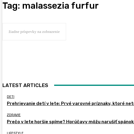
Tag:
malassezia furfur
žiadne príspevky na zobrazenie
LATEST ARTICLES
DETI
Prehrievanie detí v lete: Prvé varovné príznaky, ktoré ne
ZDRAVIE
Prečo v lete horšie spíme? Horúčavy môžu narušiť spánok 
LIFESTYLE