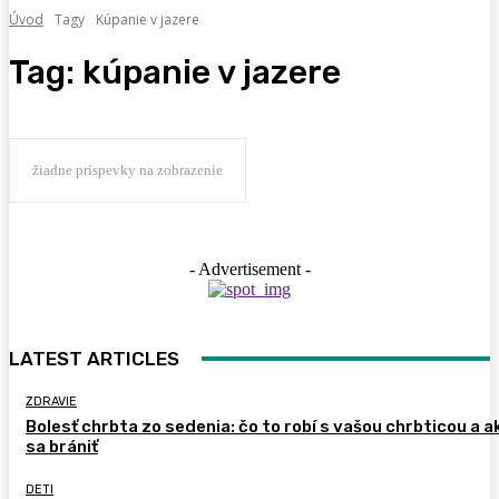
Úvod
Tagy
Kúpanie v jazere
Tag:
kúpanie v jazere
žiadne príspevky na zobrazenie
- Advertisement -
LATEST ARTICLES
ZDRAVIE
Bolesť chrbta zo sedenia: čo to robí s vašou chrbticou a a
sa brániť
DETI