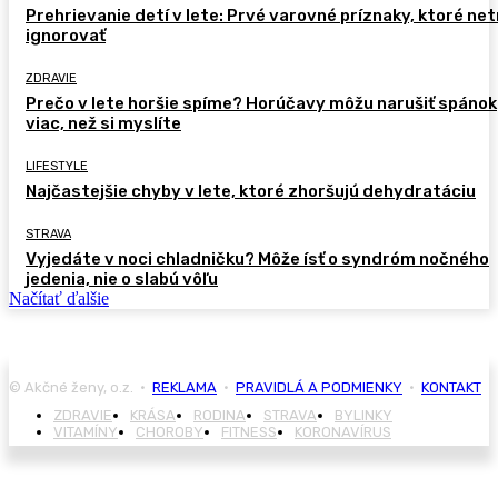
Prehrievanie detí v lete: Prvé varovné príznaky, ktoré ne
ignorovať
ZDRAVIE
Prečo v lete horšie spíme? Horúčavy môžu narušiť spánok
viac, než si myslíte
LIFESTYLE
Najčastejšie chyby v lete, ktoré zhoršujú dehydratáciu
STRAVA
Vyjedáte v noci chladničku? Môže ísť o syndróm nočného
jedenia, nie o slabú vôľu
Načítať ďalšie
© Akčné ženy, o.z. •
REKLAMA
•
PRAVIDLÁ A PODMIENKY
•
KONTAKT
ZDRAVIE
KRÁSA
RODINA
STRAVA
BYLINKY
VITAMÍNY
CHOROBY
FITNESS
KORONAVÍRUS