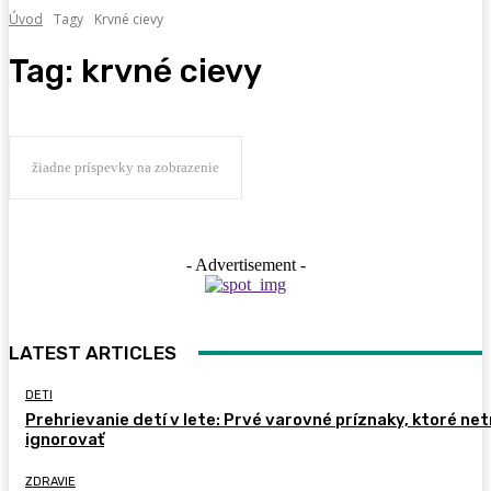
Úvod
Tagy
Krvné cievy
Tag:
krvné cievy
žiadne príspevky na zobrazenie
- Advertisement -
LATEST ARTICLES
DETI
Prehrievanie detí v lete: Prvé varovné príznaky, ktoré ne
ignorovať
ZDRAVIE