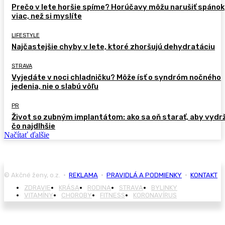
Prečo v lete horšie spíme? Horúčavy môžu narušiť spánok
viac, než si myslíte
LIFESTYLE
Najčastejšie chyby v lete, ktoré zhoršujú dehydratáciu
STRAVA
Vyjedáte v noci chladničku? Môže ísť o syndróm nočného
jedenia, nie o slabú vôľu
PR
Život so zubným implantátom: ako sa oň starať, aby vydr
čo najdlhšie
Načítať ďalšie
© Akčné ženy, o.z. •
REKLAMA
•
PRAVIDLÁ A PODMIENKY
•
KONTAKT
ZDRAVIE
KRÁSA
RODINA
STRAVA
BYLINKY
VITAMÍNY
CHOROBY
FITNESS
KORONAVÍRUS