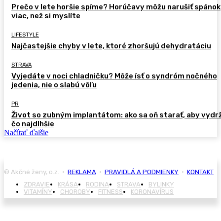
Prečo v lete horšie spíme? Horúčavy môžu narušiť spánok
viac, než si myslíte
LIFESTYLE
Najčastejšie chyby v lete, ktoré zhoršujú dehydratáciu
STRAVA
Vyjedáte v noci chladničku? Môže ísť o syndróm nočného
jedenia, nie o slabú vôľu
PR
Život so zubným implantátom: ako sa oň starať, aby vydr
čo najdlhšie
Načítať ďalšie
© Akčné ženy, o.z. •
REKLAMA
•
PRAVIDLÁ A PODMIENKY
•
KONTAKT
ZDRAVIE
KRÁSA
RODINA
STRAVA
BYLINKY
VITAMÍNY
CHOROBY
FITNESS
KORONAVÍRUS