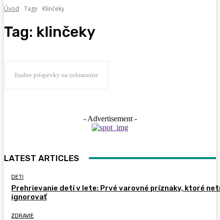
Úvod
Tagy
Klinčeky
Tag:
klinčeky
žiadne príspevky na zobrazenie
- Advertisement -
LATEST ARTICLES
DETI
Prehrievanie detí v lete: Prvé varovné príznaky, ktoré ne
ignorovať
ZDRAVIE