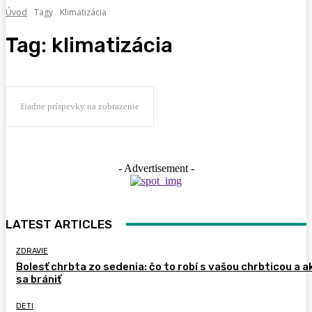
Úvod
Tagy
Klimatizácia
Tag:
klimatizácia
žiadne príspevky na zobrazenie
- Advertisement -
LATEST ARTICLES
ZDRAVIE
Bolesť chrbta zo sedenia: čo to robí s vašou chrbticou a a
sa brániť
DETI