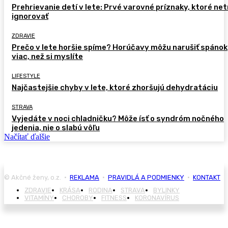
Prehrievanie detí v lete: Prvé varovné príznaky, ktoré ne
ignorovať
ZDRAVIE
Prečo v lete horšie spíme? Horúčavy môžu narušiť spánok
viac, než si myslíte
LIFESTYLE
Najčastejšie chyby v lete, ktoré zhoršujú dehydratáciu
STRAVA
Vyjedáte v noci chladničku? Môže ísť o syndróm nočného
jedenia, nie o slabú vôľu
Načítať ďalšie
© Akčné ženy, o.z. •
REKLAMA
•
PRAVIDLÁ A PODMIENKY
•
KONTAKT
ZDRAVIE
KRÁSA
RODINA
STRAVA
BYLINKY
VITAMÍNY
CHOROBY
FITNESS
KORONAVÍRUS