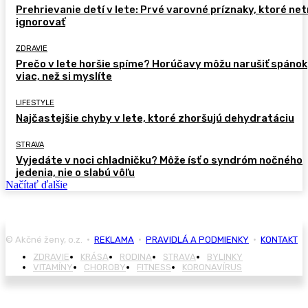
Prehrievanie detí v lete: Prvé varovné príznaky, ktoré ne
ignorovať
ZDRAVIE
Prečo v lete horšie spíme? Horúčavy môžu narušiť spánok
viac, než si myslíte
LIFESTYLE
Najčastejšie chyby v lete, ktoré zhoršujú dehydratáciu
STRAVA
Vyjedáte v noci chladničku? Môže ísť o syndróm nočného
jedenia, nie o slabú vôľu
Načítať ďalšie
© Akčné ženy, o.z. •
REKLAMA
•
PRAVIDLÁ A PODMIENKY
•
KONTAKT
ZDRAVIE
KRÁSA
RODINA
STRAVA
BYLINKY
VITAMÍNY
CHOROBY
FITNESS
KORONAVÍRUS