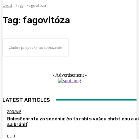
Úvod
Tagy
Fagovitóza
Tag:
fagovitóza
žiadne príspevky na zobrazenie
- Advertisement -
LATEST ARTICLES
ZDRAVIE
Bolesť chrbta zo sedenia: čo to robí s vašou chrbticou a a
sa brániť
DETI