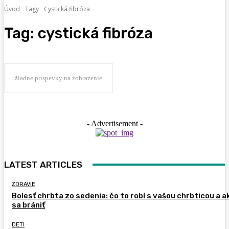
Úvod
Tagy
Cystická fibróza
Tag:
cystická fibróza
žiadne príspevky na zobrazenie
- Advertisement -
LATEST ARTICLES
ZDRAVIE
Bolesť chrbta zo sedenia: čo to robí s vašou chrbticou a a
sa brániť
DETI