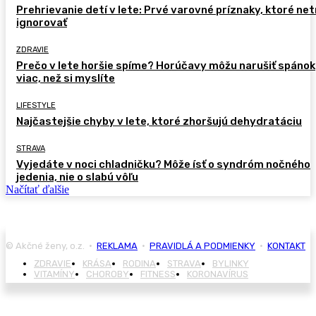
Prehrievanie detí v lete: Prvé varovné príznaky, ktoré ne
ignorovať
ZDRAVIE
Prečo v lete horšie spíme? Horúčavy môžu narušiť spánok
viac, než si myslíte
LIFESTYLE
Najčastejšie chyby v lete, ktoré zhoršujú dehydratáciu
STRAVA
Vyjedáte v noci chladničku? Môže ísť o syndróm nočného
jedenia, nie o slabú vôľu
Načítať ďalšie
© Akčné ženy, o.z. •
REKLAMA
•
PRAVIDLÁ A PODMIENKY
•
KONTAKT
ZDRAVIE
KRÁSA
RODINA
STRAVA
BYLINKY
VITAMÍNY
CHOROBY
FITNESS
KORONAVÍRUS