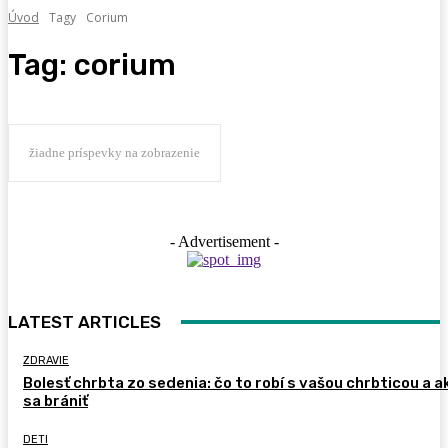
Úvod
Tagy
Corium
Tag:
corium
žiadne príspevky na zobrazenie
- Advertisement -
LATEST ARTICLES
ZDRAVIE
Bolesť chrbta zo sedenia: čo to robí s vašou chrbticou a a
sa brániť
DETI