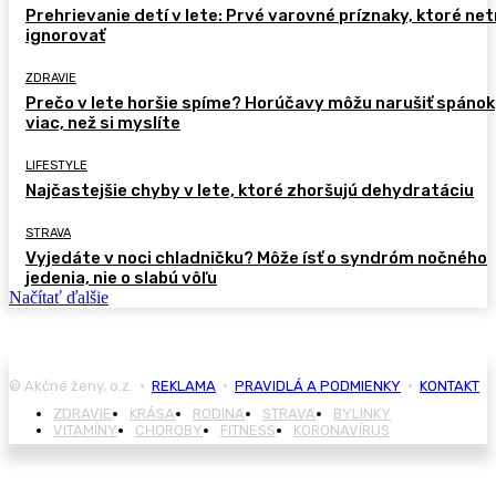
Prehrievanie detí v lete: Prvé varovné príznaky, ktoré ne
ignorovať
ZDRAVIE
Prečo v lete horšie spíme? Horúčavy môžu narušiť spánok
viac, než si myslíte
LIFESTYLE
Najčastejšie chyby v lete, ktoré zhoršujú dehydratáciu
STRAVA
Vyjedáte v noci chladničku? Môže ísť o syndróm nočného
jedenia, nie o slabú vôľu
Načítať ďalšie
© Akčné ženy, o.z. •
REKLAMA
•
PRAVIDLÁ A PODMIENKY
•
KONTAKT
ZDRAVIE
KRÁSA
RODINA
STRAVA
BYLINKY
VITAMÍNY
CHOROBY
FITNESS
KORONAVÍRUS