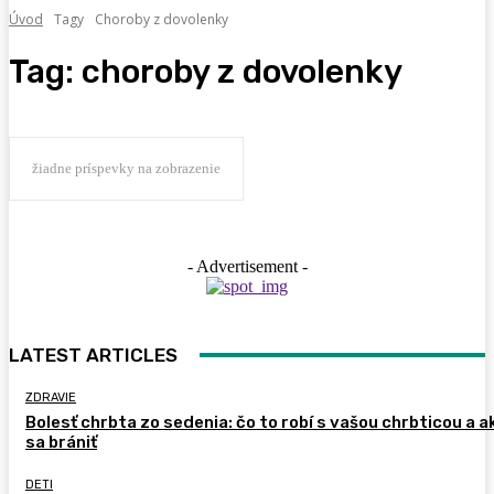
Úvod
Tagy
Choroby z dovolenky
Tag:
choroby z dovolenky
žiadne príspevky na zobrazenie
- Advertisement -
LATEST ARTICLES
ZDRAVIE
Bolesť chrbta zo sedenia: čo to robí s vašou chrbticou a a
sa brániť
DETI