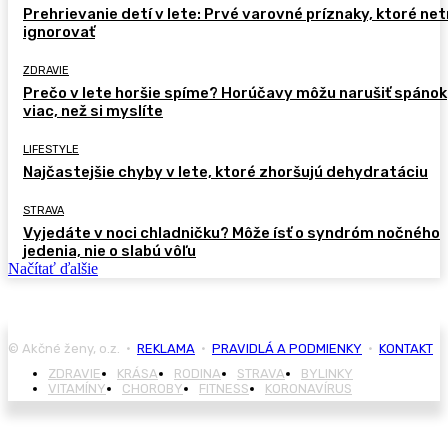
Prehrievanie detí v lete: Prvé varovné príznaky, ktoré ne
ignorovať
ZDRAVIE
Prečo v lete horšie spíme? Horúčavy môžu narušiť spánok
viac, než si myslíte
LIFESTYLE
Najčastejšie chyby v lete, ktoré zhoršujú dehydratáciu
STRAVA
Vyjedáte v noci chladničku? Môže ísť o syndróm nočného
jedenia, nie o slabú vôľu
Načítať ďalšie
© Akčné ženy, o.z. •
REKLAMA
•
PRAVIDLÁ A PODMIENKY
•
KONTAKT
ZDRAVIE
KRÁSA
RODINA
STRAVA
BYLINKY
VITAMÍNY
CHOROBY
FITNESS
KORONAVÍRUS