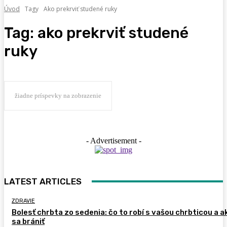
Úvod
Tagy
Ako prekrviť studené ruky
Tag:
ako prekrviť studené
ruky
žiadne príspevky na zobrazenie
- Advertisement -
LATEST ARTICLES
ZDRAVIE
Bolesť chrbta zo sedenia: čo to robí s vašou chrbticou a a
sa brániť