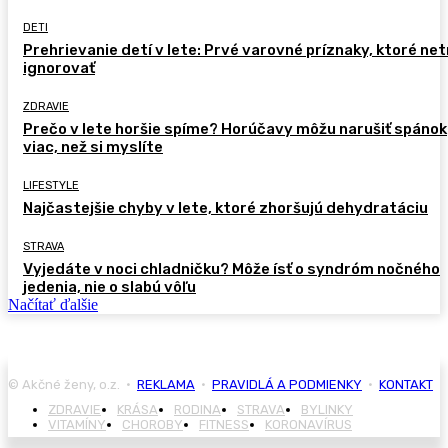
DETI
Prehrievanie detí v lete: Prvé varovné príznaky, ktoré ne
ignorovať
ZDRAVIE
Prečo v lete horšie spíme? Horúčavy môžu narušiť spánok
viac, než si myslíte
LIFESTYLE
Najčastejšie chyby v lete, ktoré zhoršujú dehydratáciu
STRAVA
Vyjedáte v noci chladničku? Môže ísť o syndróm nočného
jedenia, nie o slabú vôľu
Načítať ďalšie
© Akčné ženy, o.z. •
REKLAMA
•
PRAVIDLÁ A PODMIENKY
•
KONTAKT
ZDRAVIE
KRÁSA
RODINA
STRAVA
BYLINKY
VITAMÍNY
CHOROBY
FITNESS
KORONAVÍRUS