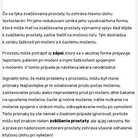
Čo sa týka zväčšovania prostaty, tu zohráva hlavnú úlohu
testosterón. Pri jeho redukovaní vzniká jeho vysokoaktívna forma,
ktorá môže mať na zväčšovanie prostaty významný vplyv. Keď dôjde
k zväčšeniu prostaty, začne tlačiť na močovú rúru. Tým dochádza
k vzniku ťažkostí pri močení a k častému močeniu.
Prostatu môže potrápiť aj
zápal
, ktorý sa v akútnej forme prejavuje
teplotami, pálením pri močení a inými ťažkosťami spojenými
s močením. V tomto prípade je návšteva lekára neodkladná.
Signálmi toho, že máte problémy s prostatou, môžu byť rôzne
príznaky. Najčastejšie je to oslabovanie prúdu počas močenia,
zastavovanie prúdu alebo nepravidelný prúd pri močení, dlhé čakanie
na spustenie močenia, časté aj nočné močenie, náhle nutkanie na
močenie spojené s únikom moču, odkvapkávanie moču po vymočení.
Tieto príznaky by ste nemali v žiadnom prípade ignorovať, pretože
môžu byť znakom nielen
zväčšenia prostaty
, ale aj jej rakoviny. No
a práve pri nádorovom ochorení prostaty zohráva včasné odhalenie
kľúčovú úlohu pri vyliečení.