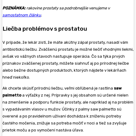
POZNÁMKA:
rakovine prostaty sa podrobnejšie venujeme v
samostatnom článku
.
Liečba problémov s prostatou
V prípade, že lekár zistí, že máte akútny zápal prostaty, nasadí vám
antibiotickú liečbu. Zväčšenú prostatu je možné liečiť vhodnými liekmi,
avšak vo vážnych stavoch nastupuje operácia. Čo sa týka prvých
príznakov zväčšenej prostaty, môžete siahnuť aj po prírodnej liečbe
alebo bežne dostupných produktoch, ktorých nájdete v lekárňach
hneď niekoľko.
Ak chcete skúsiť prírodnú liečbu, veľmi obľúbená je rastlina
saw
palmetto
a výťažky z nej. Prípravky s jej obsahom sú určené nielen
na zmenšenie a podporu funkcie prostaty, ale napríklad aj na problém
s vypadávaním vlasov u mužov. Účinky z palmy saw palmetto sú
overené a po pravidelnom užívaní dochádza k zníženiu potreby
častého močenia, znižuje sa potreba močiť v noci a tiež sa zvyšuje
prietok moču a po vymočení nastáva úľava.