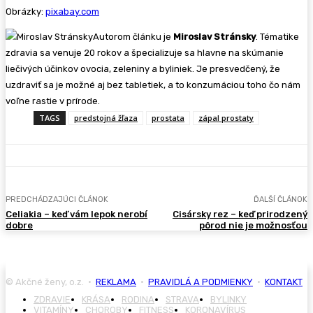
Obrázky:
pixabay.com
Autorom článku je
Miroslav Stránsky
. Tématike
zdravia sa venuje 20 rokov a špecializuje sa hlavne na skúmanie
liečivých účinkov ovocia, zeleniny a byliniek. Je presvedčený, že
uzdraviť sa je možné aj bez tabletiek, a to konzumáciou toho čo nám
voľne rastie v prírode.
TAGS
predstojná žľaza
prostata
zápal prostaty
PREDCHÁDZAJÚCI ČLÁNOK
ĎALŠÍ ČLÁNOK
Celiakia – keď vám lepok nerobí
Cisársky rez – keď prirodzený
dobre
pôrod nie je možnosťou
© Akčné ženy, o.z. •
REKLAMA
•
PRAVIDLÁ A PODMIENKY
•
KONTAKT
ZDRAVIE
KRÁSA
RODINA
STRAVA
BYLINKY
VITAMÍNY
CHOROBY
FITNESS
KORONAVÍRUS