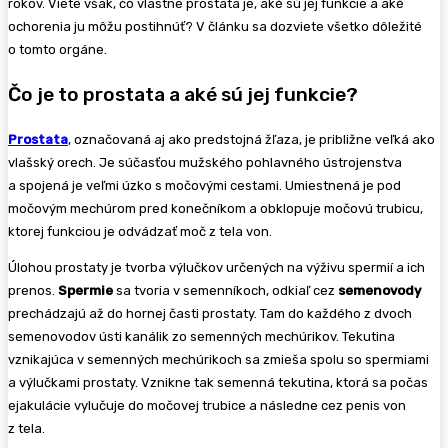
rokov. Viete však, čo vlastne prostata je, aké sú jej funkcie a aké
ochorenia ju môžu postihnúť? V článku sa dozviete všetko dôležité
o tomto orgáne.
Čo je to prostata a aké sú jej funkcie?
Prostata
, označovaná aj ako predstojná žľaza, je približne veľká ako
vlašský orech. Je súčasťou mužského pohlavného ústrojenstva
a spojená je veľmi úzko s močovými cestami. Umiestnená je pod
močovým mechúrom pred konečníkom a obklopuje močovú trubicu,
ktorej funkciou je odvádzať moč z tela von.
Úlohou prostaty je tvorba výlučkov určených na výživu spermií a ich
prenos.
Spermie
sa tvoria v semenníkoch, odkiaľ cez
semenovody
prechádzajú až do hornej časti prostaty. Tam do každého z dvoch
semenovodov ústi kanálik zo semenných mechúrikov. Tekutina
vznikajúca v semenných mechúrikoch sa zmieša spolu so spermiami
a výlučkami prostaty. Vznikne tak semenná tekutina, ktorá sa počas
ejakulácie vylučuje do močovej trubice a následne cez penis von
z tela.