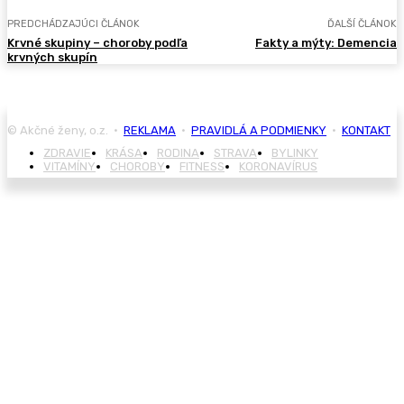
PREDCHÁDZAJÚCI ČLÁNOK
ĎALŠÍ ČLÁNOK
Krvné skupiny – choroby podľa
Fakty a mýty: Demencia
krvných skupín
© Akčné ženy, o.z. •
REKLAMA
•
PRAVIDLÁ A PODMIENKY
•
KONTAKT
ZDRAVIE
KRÁSA
RODINA
STRAVA
BYLINKY
VITAMÍNY
CHOROBY
FITNESS
KORONAVÍRUS