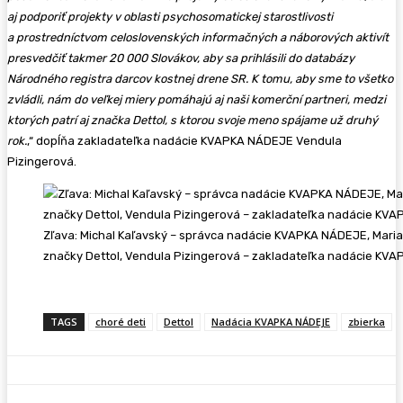
aj podporiť projekty v oblasti psychosomatickej starostlivosti
a prostredníctvom celoslovenských informačných a náborových aktivít
presvedčiť takmer 20 000 Slovákov, aby sa prihlásili do databázy
Národného registra darcov kostnej drene SR. K tomu, aby sme to všetko
zvládli, nám do veľkej miery pomáhajú aj naši komerční partneri, medzi
ktorých patrí aj značka Dettol, s ktorou svoje meno spájame už druhý
rok.
,“ dopĺňa zakladateľka nadácie KVAPKA NÁDEJE Vendula
Pizingerová.
Zľava: Michal Kaľavský – správca nadácie KVAPKA NÁDEJE, Mar
značky Dettol, Vendula Pizingerová – zakladateľka nadácie KV
TAGS
choré deti
Dettol
Nadácia KVAPKA NÁDEJE
zbierka