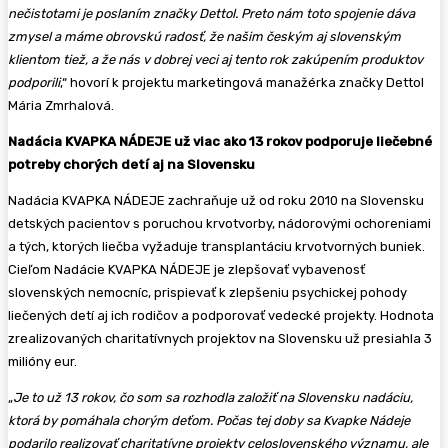
nečistotami je poslaním značky Dettol. Preto nám toto spojenie dáva
zmysel a máme obrovskú radosť, že našim českým aj slovenským
klientom tiež, a že nás v dobrej veci aj tento rok zakúpením produktov
podporili
,“ hovorí k projektu marketingová manažérka značky Dettol
Mária Zmrhalová.
Nadácia KVAPKA NÁDEJE už viac ako 13 rokov podporuje liečebné
potreby chorých detí aj na Slovensku
Nadácia KVAPKA NÁDEJE zachraňuje už od roku 2010 na Slovensku
detských pacientov s poruchou krvotvorby, nádorovými ochoreniami
a tých, ktorých liečba vyžaduje transplantáciu krvotvorných buniek.
Cieľom Nadácie KVAPKA NÁDEJE je zlepšovať vybavenosť
slovenských nemocníc, prispievať k zlepšeniu psychickej pohody
liečených detí aj ich rodičov a podporovať vedecké projekty. Hodnota
zrealizovaných charitatívnych projektov na Slovensku už presiahla 3
milióny eur.
„
Je to už 13 rokov, čo som sa rozhodla založiť na Slovensku nadáciu,
ktorá by pomáhala chorým deťom. Počas tej doby sa Kvapke Nádeje
podarilo realizovať charitatívne projekty celoslovenského významu, ale