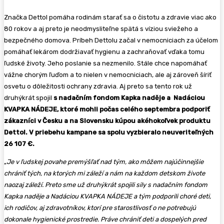
Značka Dettol pomáha rodinám starať sa o čistotu a zdravie viac ako
80 rokov a aj preto je neodmysliteľne spätá s víziou sviežeho a
bezpečného domova. Príbeh Dettolu začal v nemocniciach za účelom
pomáhať lekárom dodržiavať hygienu a zachraňovať vďaka tomu
ľudské životy. Jeho poslanie sa nezmenilo. Stále chce napomáhať
vážne chorým ľuďom a to nielen v nemocniciach, ale aj zároveň šíriť
osvetu o dôležitosti ochrany zdravia. Aj preto sa tento rok už
druhýkrát spojil
s nadačním fondom Kapka naděje a Nadáciou
KVAPKA NÁDEJE, ktoré mohli počas celého septembra podporiť
zákazníci v Česku a na Slovensku kúpou akéhokoľvek produktu
Dettol. V priebehu kampane sa spolu vyzbieralo neuveriteľných
26 107
€
.
„
Je v ľudskej povahe premýšľať nad tým, ako môžem najúčinnejšie
chrániť tých, na ktorých mi záleží a nám na každom detskom živote
naozaj záleží. Preto sme už druhýkrát spojili sily s nadačním fondom
Kapka naděje a Nadáciou KVAPKA NÁDEJE a tým podporili choré deti,
ich rodičov, aj zdravotníkov, ktorí pre starostlivosť o ne potrebujú
dokonale hygienické prostredie. Práve chrániť deti a dospelých pred