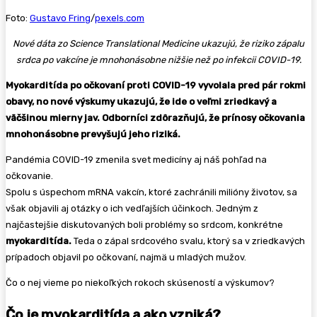
Foto:
Gustavo Fring
/
pexels.com
Nové dáta zo Science Translational Medicine ukazujú, že riziko zápalu
srdca po vakcíne je mnohonásobne nižšie než po infekcii COVID-19.
Myokarditída po očkovaní proti COVID-19 vyvolala pred pár rokmi
obavy, no nové výskumy ukazujú, že ide o veľmi zriedkavý a
väčšinou mierny jav. Odborníci zdôrazňujú, že prínosy očkovania
mnohonásobne prevyšujú jeho riziká.
Pandémia COVID-19 zmenila svet medicíny aj náš pohľad na
očkovanie.
Spolu s úspechom mRNA vakcín, ktoré zachránili milióny životov, sa
však objavili aj otázky o ich vedľajších účinkoch. Jedným z
najčastejšie diskutovaných boli problémy so srdcom, konkrétne
myokarditída.
Teda o zápal srdcového svalu, ktorý sa v zriedkavých
prípadoch objavil po očkovaní, najmä u mladých mužov.
Čo o nej vieme po niekoľkých rokoch skúseností a výskumov?
Čo je myokarditída a ako vzniká?