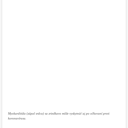
Myokarditída (zápal srdca) sa zriedkavo môže vyskytnúť aj po očkovaní proti
koronavírusu.