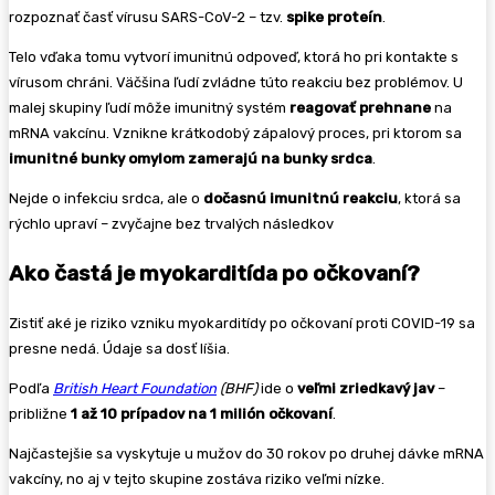
rozpoznať časť vírusu SARS-CoV-2 – tzv.
spike proteín
.
Telo vďaka tomu vytvorí imunitnú odpoveď, ktorá ho pri kontakte s
vírusom chráni. Väčšina ľudí zvládne túto reakciu bez problémov. U
malej skupiny ľudí môže imunitný systém
reagovať prehnane
na
mRNA vakcínu. Vznikne krátkodobý zápalový proces, pri ktorom sa
imunitné bunky omylom zamerajú na bunky srdca
.
Nejde o infekciu srdca, ale o
dočasnú imunitnú reakciu
, ktorá sa
rýchlo upraví – zvyčajne bez trvalých následkov
Ako častá je myokarditída po očkovaní?
Zistiť aké je riziko vzniku myokarditídy po očkovaní proti COVID-19 sa
presne nedá. Údaje sa dosť líšia.
Podľa
British Heart Foundation
(BHF)
ide o
veľmi zriedkavý jav
–
približne
1 až 10 prípadov na 1 milión očkovaní
.
Najčastejšie sa vyskytuje u mužov do 30 rokov po druhej dávke mRNA
vakcíny, no aj v tejto skupine zostáva riziko veľmi nízke.