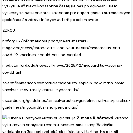
vyskytuje až niekoľkonásobne častejšie než po očkovaní. Tieto
výsledky sa následne stali základom pre odporúčania kardiologických
spoločností a zdravotníckych autorít po celom svete.
ZDROJ:
bhf.org.uk/informationsupport/heart-matters-
magazine/news/coronavirus-and-your-health/myocarditis-and-
covid-19-vaccines-should-you-be-worried
med.stanford.edu/news/all-news/2025/12/myocarditis-vaccine-
covid.html
scientificamerican.com/article/scientists-explain-how-mrna-covid-
vaccines-may-rarely-cause-myocarditis/
escardio.org/guidelines/clinical-practice-guidelines/all-esc-practice-
guidelines/myocarditis-and-pericarditis/
Autorkou článku je
Zuzana Ujházyová
. Zuzana
vyštudovala analytickú chémiu. Momentálne si dopľňa ďalšie
vzdelanie na Jesseniovej lekárskej fakulte v Martine. Na portáli