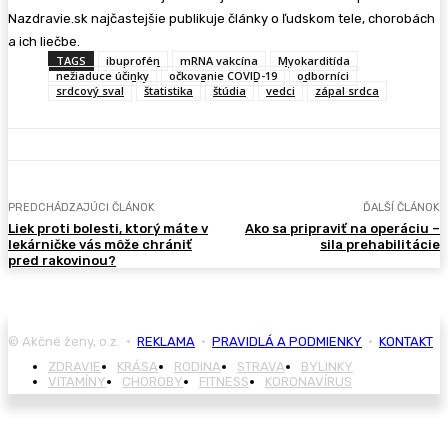
Nazdravie.sk najčastejšie publikuje články o ľudskom tele, chorobách
a ich liečbe.
TAGS
ibuprofén
mRNA vakcína
Myokarditída
nežiaduce účinky
očkovanie COVID-19
odborníci
srdcový sval
štatistika
štúdia
vedci
zápal srdca
PREDCHÁDZAJÚCI ČLÁNOK
ĎALŠÍ ČLÁNOK
Liek proti bolesti, ktorý máte v
Ako sa pripraviť na operáciu –
lekárničke vás môže chrániť
sila prehabilitácie
pred rakovinou?
© Akčné ženy, o.z. •
REKLAMA
•
PRAVIDLÁ A PODMIENKY
•
KONTAKT
ZDRAVIE
KRÁSA
RODINA
STRAVA
BYLINKY
VITAMÍNY
CHOROBY
FITNESS
KORONAVÍRUS