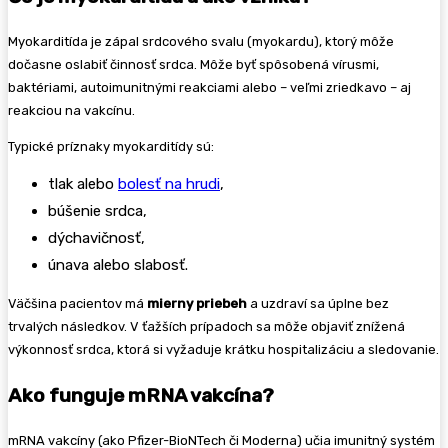
Myokarditída je zápal srdcového svalu (myokardu), ktorý môže
dočasne oslabiť činnosť srdca. Môže byť spôsobená vírusmi,
baktériami, autoimunitnými reakciami alebo – veľmi zriedkavo – aj
reakciou na vakcínu.
Typické príznaky myokarditídy sú:
tlak alebo
bolesť na hrudi
,
búšenie srdca,
dýchavičnosť,
únava alebo slabosť.
Väčšina pacientov má
mierny priebeh
a uzdraví sa úplne bez
trvalých následkov. V ťažších prípadoch sa môže objaviť znížená
výkonnosť srdca, ktorá si vyžaduje krátku hospitalizáciu a sledovanie.
Ako funguje mRNA vakcína?
mRNA vakcíny (ako Pfizer-BioNTech či Moderna) učia imunitný systém