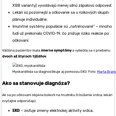
XBB varianty) vyvolávajú menej silnú zápalovú odpoveď.
Lekári sú pozornejší a očkovanie sa u rizikových skupín
plánuje individuálne.
Imunitné systémy populácie sú „natrénované“ – mnoho
ľudí už prekonalo COVID-19, čo znižuje riziko reakcie po
očkovaní.
Väčšina pacientov mala
mierne symptómy
a vyliečila sa v priebehu
dvoch až štyroch týždňov
.
Myokarditída sa diagnostikuje aj pomocou EKG. Foto:
Marta Bran
Ako sa stanovuje diagnóza?
Ak sa po očkovaní objavia bolesti na hrudníku či búšenie srdca, lekári
zvyčajne odporúčajú:
EKG
– zisťuje zmeny elektrickej aktivity srdca,