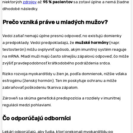
niektorých
zdrojov
až
95 % pacientov
sa zotaví úplne a nemá žiadne
dlhodobé následky.
Prečo vzniká práve u mladých mužov?
Vedci zatiaľ nemajú úplne presnú odpoveď, no existujú domienky
a predpoklady. Vedci predpokladajú, že
mužské hormóny
(napr.
testosterón) môžu ovplyvniť spôsob, akým imunitný systém reaguje
na mRNA. Mladí muži majú často silnejšiu zápalovú odpoveď, čo môže
zvýšiť pravdepodobnosť krátkodobého podráždenia srdca.
Riziko rozvoja myokarditídy u žien je, podľa domnienok, nižšie vďaka
estrogénu (ženský hormón). Ten im poskytuje ochranu a môže
zabraňovať poškodeniu tkaniva zápalom.
Zároveň sa skúma genetická predispozícia a rozdiely v imunitnej
regulácii medzi pohlaviami.
Čo odporúčajú odborníci
Lekári odporúčajú, aby ľudia, ktorí prekonali myokarditídu po