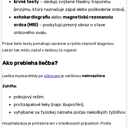
krvné testy
– sledujú zvýšené hladiny troponínu
(enzýmu, ktorý naznačuje zápal alebo poškodenie srdca),
echokardiografiu
alebo
magnetickú rezonanciu
srdca (MRI)
– poskytujú presný obraz o stave
srdcového svalu.
Práve tieto testy pomáhajú správne a rýchlo stanoviť diagnózu.
Lekári tak môžu začať s liečbou čo najskôr.
Ako prebieha liečba?
Liečba myokarditídy po
očkovaní
je väčšinou
neinvazívna
.
Zahŕňa:
pokojový režim,
protizápalové lieky (napr. ibuprofén),
vyhýbanie sa fyzickej námahe počas niekoľkých týždňov.
Hospitalizácia je potrebná len v zriedkavých prípadoch. Podľa