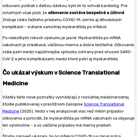
očkovaní, počkali s ďalšou dávkou, kým im to schváli kardiológ. Pre
ostatných však platí, že
očkovanie zostáva bezpečné a účinné
.
Znižuje riziko ťažkého priebehu COVID-19, úmrtia aj dlhodobých
komplikácií – vrátane samotnej myokarditídy po infekcii.
Po niekoľkých rokoch výskumu je jasné: Myokarditída po mRNA
vakcínach je zriedkavá, väčšinou mierna a dobre liečiteľná. Očkovanie
stále patrí medzi najúčinnejšie spôsoby ochrany pred vírusom SARS-
CoV-2 a jeho komplikáciami, medzi ktoré patrí aj myokarditída.
Čo ukázal výskum v Science Translational
Medicine
Všetky tieto nové poznatky vychádzajú z rozsiahlej medzinárodnej
štúdie publikovanej v prestížnom časopise
Science Translational
Medicine
(2025). Vedci v nej analyzovali viac než milión prípadov
očkovania a potvrdili, že myokarditída po mRNA vakcínach sa objavuje
len výnimočne – a vo väčšine prípadov má mierny priebeh.
Štúdia zároveň ukázala, že po infekcii COVID-19 sa zápal srdca