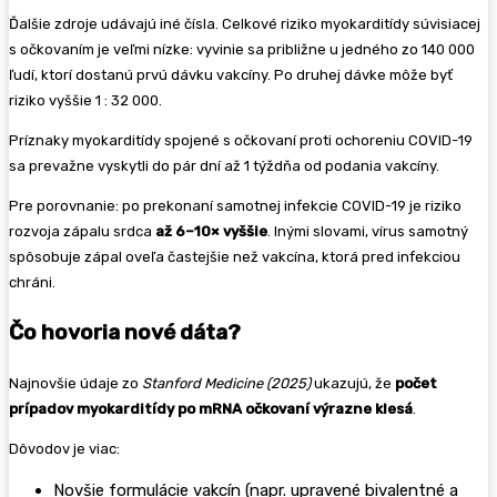
Ďalšie zdroje udávajú iné čísla. Celkové riziko myokarditídy súvisiacej
s očkovaním je veľmi nízke: vyvinie sa približne u jedného zo 140 000
ľudí, ktorí dostanú prvú dávku vakcíny. Po druhej dávke môže byť
riziko vyššie 1 : 32 000.
Príznaky myokarditídy spojené s očkovaní proti ochoreniu COVID-19
sa prevažne vyskytli do pár dní až 1 týždňa od podania vakcíny.
Pre porovnanie: po prekonaní samotnej infekcie COVID-19 je riziko
rozvoja zápalu srdca
až 6–10× vyššie
. Inými slovami, vírus samotný
spôsobuje zápal oveľa častejšie než vakcína, ktorá pred infekciou
chráni.
Čo hovoria nové dáta?
Najnovšie údaje zo
Stanford Medicine (2025)
ukazujú, že
počet
prípadov myokarditídy po mRNA očkovaní výrazne klesá
.
Dôvodov je viac:
Novšie formulácie vakcín (napr. upravené bivalentné a