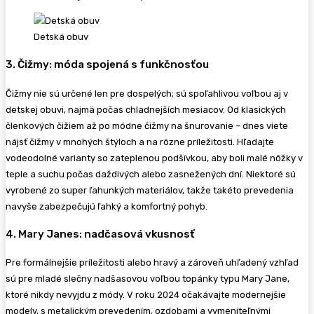
Detská obuv
3. Čižmy: móda spojená s funkčnosťou
Čižmy nie sú určené len pre dospelých; sú spoľahlivou voľbou aj v
detskej obuvi, najmä počas chladnejších mesiacov. Od klasických
členkových čižiem až po módne čižmy na šnurovanie – dnes viete
nájsť čižmy v mnohých štýloch a na rôzne príležitosti. Hľadajte
vodeodolné varianty so zateplenou podšívkou, aby boli malé nôžky v
teple a suchu počas daždivých alebo zasnežených dní. Niektoré sú
vyrobené zo super ľahunkých materiálov, takže takéto prevedenia
navyše zabezpečujú ľahký a komfortný pohyb.
4. Mary Janes: nadčasová vkusnosť
Pre formálnejšie príležitosti alebo hravý a zároveň uhľadený vzhľad
sú pre mladé slečny nadšasovou voľbou topánky typu Mary Jane,
ktoré nikdy nevyjdu z módy. V roku 2024 očakávajte modernejšie
modely, s metalickým prevedením, ozdobami a vymeniteľnými