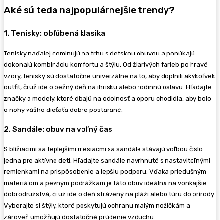
Aké sú teda najpopulárnejšie trendy?
1. Tenisky: obľúbená klasika
Tenisky naďalej dominujú na trhu s detskou obuvou a ponúkajú
dokonalú kombináciu komfortu a štýlu. Od žiarivých farieb po hravé
vzory, tenisky sú dostatočne univerzálne na to, aby doplnili akýkoľvek
outfit, či už ide o bežný deň na ihrisku alebo rodinnú oslavu. Hľadajte
značky a modely, ktoré dbajú na odolnosť a oporu chodidla, aby bolo
o nohy vášho dieťaťa dobre postarané.
2. Sandále: obuv na voľný čas
S blížiacimi sa teplejšími mesiacmi sa sandále stávajú voľbou číslo
jedna pre aktívne deti. Hľadajte sandále navrhnuté s nastaviteľnými
remienkami na prispôsobenie a lepšiu podporu. Vďaka priedušným
materiálom a pevným podrážkam je táto obuv ideálna na vonkajšie
dobrodružstvá, či už ide o deň strávený na pláži alebo túru do prírody.
Vyberajte si štýly, ktoré poskytujú ochranu malým nožičkám a
zároveň umožňujú dostatočné prúdenie vzduchu.