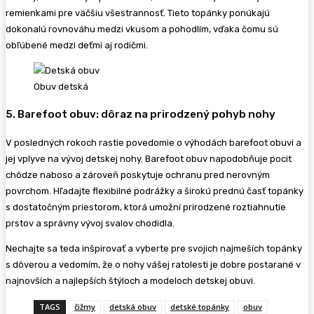
remienkami pre väčšiu všestrannosť. Tieto topánky ponúkajú
dokonalú rovnováhu medzi vkusom a pohodlím, vďaka čomu sú
obľúbené medzi deťmi aj rodičmi.
Obuv detská
5. Barefoot obuv: dôraz na prirodzený pohyb nohy
V posledných rokoch rastie povedomie o výhodách barefoot obuvi a
jej vplyve na vývoj detskej nohy. Barefoot obuv napodobňuje pocit
chôdze naboso a zároveň poskytuje ochranu pred nerovným
povrchom. Hľadajte flexibilné podrážky a širokú prednú časť topánky
s dostatočným priestorom, ktorá umožní prirodzené roztiahnutie
prstov a správny vývoj svalov chodidla.
Nechajte sa teda inšpirovať a vyberte pre svojich najmeších topánky
s dôverou a vedomím, že o nohy vášej ratolesti je dobre postarané v
najnovších a najlepších štýloch a modeloch detskej obuvi.
TAGS
čižmy
detská obuv
detské topánky
obuv