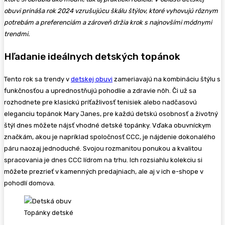
obuvi prináša rok 2024 vzrušujúcu škálu štýlov, ktoré vyhovujú rôznym
potrebám a preferenciám a zároveň držia krok s najnovšími módnymi
trendmi.
Hľadanie ideálnych detských topánok
Tento rok sa trendy v
detskej obuvi
zameriavajú na kombináciu štýlu s
funkčnosťou a uprednostňujú pohodlie a zdravie nôh. Či už sa
rozhodnete pre klasickú príťažlivosť tenisiek alebo nadčasovú
eleganciu topánok Mary Janes, pre každú detskú osobnosť a životný
štýl dnes môžete nájsť vhodné detské topánky. Vďaka obuvníckym
značkám, akou je napríklad spoločnosť CCC, je nájdenie dokonalého
páru naozaj jednoduché. Svojou rozmanitou ponukou a kvalitou
spracovania je dnes CCC lídrom na trhu. Ich rozsiahlu kolekciu si
môžete prezrieť v kamenných predajniach, ale aj v ich e-shope v
pohodlí domova.
Topánky detské