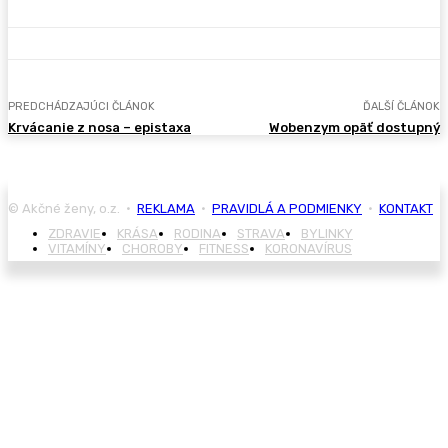
PREDCHÁDZAJÚCI ČLÁNOK
ĎALŠÍ ČLÁNOK
Krvácanie z nosa – epistaxa
Wobenzym opäť dostupný
© Akčné ženy, o.z. •
REKLAMA
•
PRAVIDLÁ A PODMIENKY
•
KONTAKT
ZDRAVIE
KRÁSA
RODINA
STRAVA
BYLINKY
VITAMÍNY
CHOROBY
FITNESS
KORONAVÍRUS