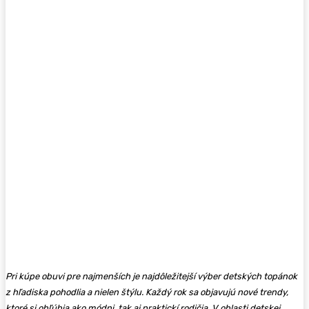
Pri kúpe obuvi pre najmenších je najdôležitejší výber detských topánok
z hľadiska pohodlia a nielen štýlu. Každý rok sa objavujú nové trendy,
ktoré si obľúbia ako módni, tak aj praktickí rodičia. V oblasti detskej