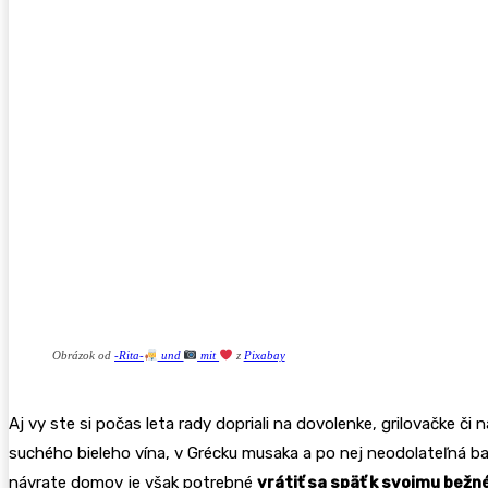
Obrázok od
-Rita-
und
mit
z
Pixabay
Aj vy ste si počas leta rady dopriali na dovolenke, grilovačke č
suchého bieleho vína, v Grécku musaka a po nej neodolateľná ba
návrate domov je však potrebné
vrátiť sa späť k svojmu bež