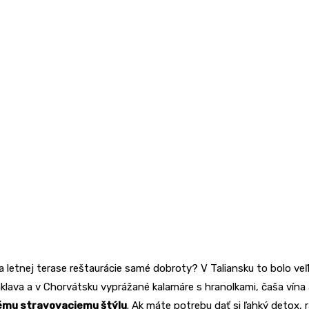
i na letnej terase reštaurácie samé dobroty? V Taliansku to bolo v
klava a v Chorvátsku vyprážané kalamáre s hranolkami, čaša vína 
nému stravovaciemu štýlu
. Ak máte potrebu dať si ľahký detox, 