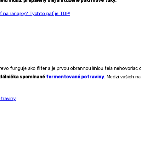
lu múku, prepálený olej a stužené pokrmové tuky.
ať na raňajky? Týchto päť je TOP!
revo funguje ako filter a je prvou obrannou líniou tela nehovoriac
dálnička spomínané
fermentované potraviny
. Medzi vašich na
traviny
: