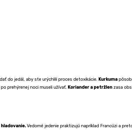
dať do jedál, aby ste urýchlili proces detoxikácie.
Kurkuma
pôsobí
h po prehýrenej noci museli užívať.
Koriander a petržlen
zasa obsa
 hladovanie.
Vedomé jedenie praktizujú napríklad Francúzi a preto