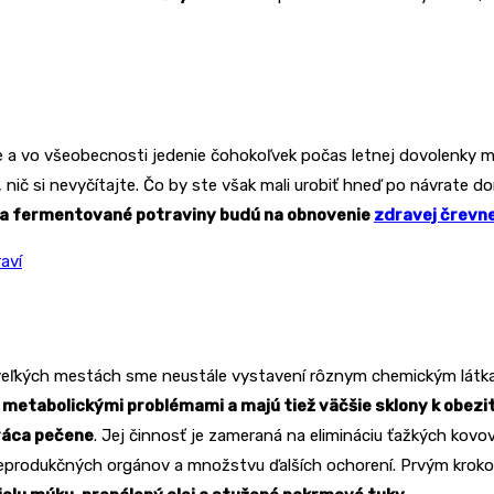
je a vo všeobecnosti jedenie čohokoľvek počas letnej dovolenky má
 nič si nevyčítajte. Čo by ste však mali urobiť hneď po návrate d
y a fermentované potraviny budú na obnovenie
zdravej črevne
aví
veľkých mestách sme neustále vystavení rôznym chemickým látkam 
 metabolickými problémami a majú tiež väčšie sklony k obezi
práca pečene
. Jej činnosť je zameraná na elimináciu ťažkých kovov
 reprodukčných orgánov a množstvu ďalších ochorení. Prvým krok