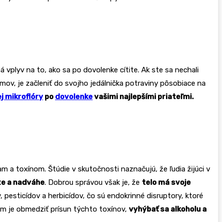
 vplyv na to, ako sa po dovolenke cítite. Ak ste sa nechali
omov, je začleniť do svojho jedálnička potraviny pôsobiace na
j mikroflóry
po
dovolenke
vašimi najlepšími priateľmi.
a toxínom. Štúdie v skutočnosti naznačujú, že ľudia žijúci v
te a nadváhe
. Dobrou správou však je, že
telo má svoje
, pesticídov a herbicídov, čo sú endokrinné disruptory, ktoré
om je obmedziť prísun týchto toxínov,
vyhýbať sa alkoholu a