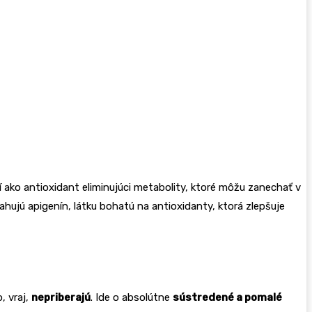
 ako antioxidant eliminujúci metabolity, ktoré môžu zanechať v
hujú apigenín, látku bohatú na antioxidanty, ktorá zlepšuje
, vraj,
nepriberajú
. Ide o absolútne
sústredené a pomalé