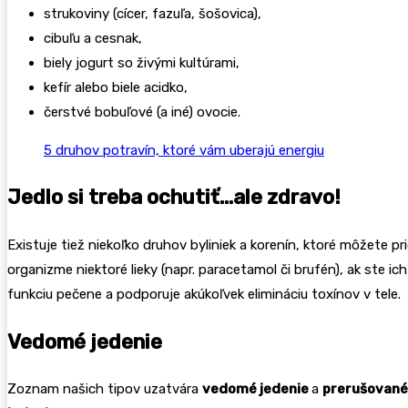
strukoviny (cícer, fazuľa, šošovica),
cibuľu a cesnak,
biely jogurt so živými kultúrami,
kefír alebo biele acidko,
čerstvé bobuľové (a iné) ovocie.
5 druhov potravín, ktoré vám uberajú energiu
Jedlo si treba ochutiť…ale zdravo!
Existuje tiež niekoľko druhov byliniek a korenín, ktoré môžete pri
organizme niektoré lieky (napr. paracetamol či brufén), ak ste ic
funkciu pečene a podporuje akúkoľvek elimináciu toxínov v tele.
Vedomé jedenie
Zoznam našich tipov uzatvára
vedomé jedenie
a
prerušované