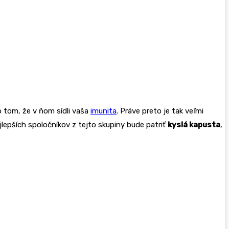
 o tom, že v ňom sídli vaša
imunita
. Práve preto je tak veľmi
jlepších spoločníkov z tejto skupiny bude patriť
kyslá kapusta
,