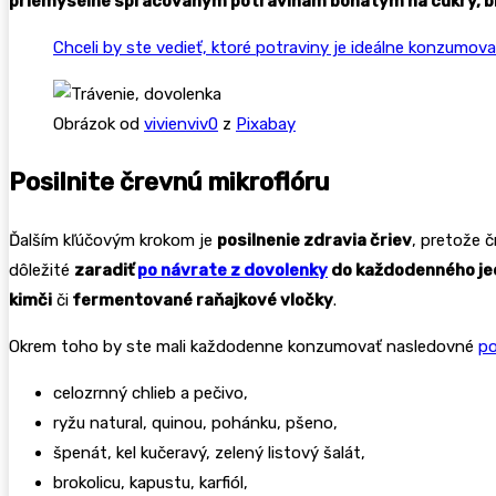
priemyselne spracovaným potravinám bohatým na cukry, bie
Chceli by ste vedieť, ktoré potraviny je ideálne konzumov
Obrázok od
vivienviv0
z
Pixabay
Posilnite črevnú mikroflóru
Ďalším kľúčovým krokom je
posilnenie zdravia čriev
, pretože č
dôležité
zaradiť
po návrate z dovolenky
do každodenného je
kimči
či
fermentované raňajkové vločky
.
Okrem toho by ste mali každodenne konzumovať nasledovné
po
celozrnný chlieb a pečivo,
ryžu natural, quinou, pohánku, pšeno,
špenát, kel kučeravý, zelený listový šalát,
brokolicu, kapustu, karfiól,