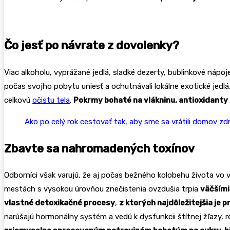
Čo jesť po návrate z dovolenky?
Viac alkoholu, vyprážané jedlá, sladké dezerty, bublinkové nápo
počas svojho pobytu uniesť a ochutnávali lokálne exotické jedlá,
celkovú
očistu tela
.
Pokrmy bohaté na vlákninu, antioxidant
Ako po celý rok cestovať tak, aby sme sa vrátili domov zdr
Zbavte sa nahromadených toxínov
Odborníci však varujú, že aj počas bežného kolobehu života vo 
mestách s vysokou úrovňou znečistenia ovzdušia trpia
väčšími
vlastné detoxikačné procesy
,
z ktorých najdôležitejšia je 
narúšajú hormonálny systém a vedú k dysfunkcii štítnej žľazy,