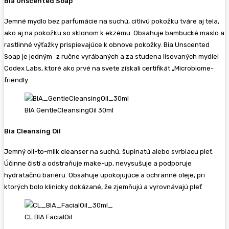
Bia Unscented Soap
Jemné mydlo bez parfumácie na suchú, citlivú pokožku tváre aj tela,
ako aj na pokožku so sklonom k ekzému. Obsahuje bambucké maslo a
rastlinné výťažky prispievajúce k obnove pokožky. Bia Unscented
Soap je jedným z ručne vyrábaných a za studena lisovaných mydiel
Codex Labs, ktoré ako prvé na svete získali certifikát „Microbiome-
friendly.
BIA GentleCleansingOil 30ml
Bia Cleansing Oil
Jemný oil-to-milk cleanser na suchú, šupinatú alebo svrbiacu pleť.
Účinne čistí a odstraňuje make-up, nevysušuje a podporuje
hydratačnú bariéru. Obsahuje upokojujúce a ochranné oleje, pri
ktorých bolo klinicky dokázané, že zjemňujú a vyrovnávajú pleť
CL BIA FacialOil