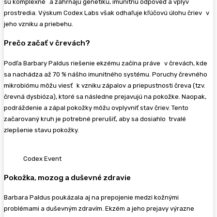
sú komplexné a zahŕňajú genetiku, imunitnú odpoveď a vplyv
prostredia. Výskum Codex Labs však odhaľuje kľúčovú úlohu čriev v
jeho vzniku a priebehu.
Prečo začať v črevách?
Podľa Barbary Paldus riešenie ekzému začína práve v črevách, kde
sa nachádza až 70 % nášho imunitného systému. Poruchy črevného
mikrobiómu môžu viesť k vzniku zápalov a priepustnosti čreva (tzv.
črevná dysbióza), ktoré sa následne prejavujú na pokožke. Naopak,
podráždenie a zápal pokožky môžu ovplyvniť stav čriev. Tento
začarovaný kruh je potrebné prerušiť, aby sa dosiahlo trvalé
zlepšenie stavu pokožky.
Codex Event
Pokožka, mozog a duševné zdravie
Barbara Paldus poukázala aj na prepojenie medzi kožnými
problémami a duševným zdravím. Ekzém a jeho prejavy výrazne