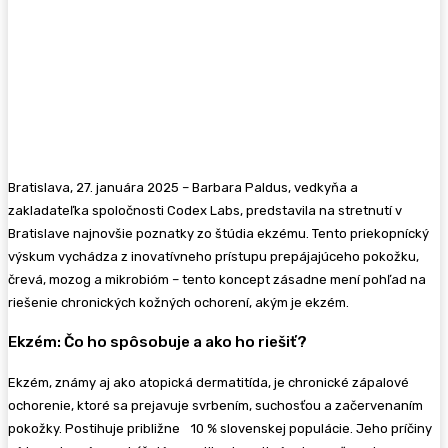
Bratislava, 27. januára 2025 – Barbara Paldus, vedkyňa a
zakladateľka spoločnosti Codex Labs, predstavila na stretnutí v
Bratislave najnovšie poznatky zo štúdia ekzému. Tento priekopnícký
výskum vychádza z inovatívneho prístupu prepájajúceho pokožku,
črevá, mozog a mikrobióm – tento koncept zásadne mení pohľad na
riešenie chronických kožných ochorení, akým je ekzém.
Ekzém: Čo ho spôsobuje a ako ho riešiť?
Ekzém, známy aj ako atopická dermatitída, je chronické zápalové
ochorenie, ktoré sa prejavuje svrbením, suchosťou a začervenaním
pokožky. Postihuje približne 10 % slovenskej populácie. Jeho príčiny