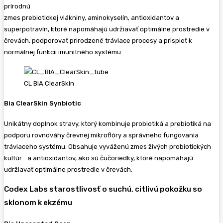
prírodnú
zmes prebiotickej vlákniny, aminokyselín, antioxidantov a
superpotravín, ktoré napomáhajú udržiavať optimálne prostredie v
črevách, podporovať prirodzené tráviace procesy a prispieť k
normálnej funkcii imunitného systému.
CL BIA ClearSkin
Bia ClearSkin Synbiotic
Unikátny doplnok stravy, ktorý kombinuje probiotiká a prebiotiká na
podporu rovnováhy črevnej mikroflóry a správneho fungovania
tráviaceho systému. Obsahuje vyváženú zmes živých probiotických
kultúr a antioxidantov, ako sú čučoriedky, ktoré napomáhajú
udržiavať optimálne prostredie v črevách.
Codex Labs starostlivosť o suchú, citlivú pokožku so
sklonom k ekzému