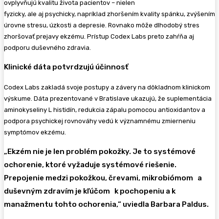
ovplyvňujú kvalitu života pacientov – nielen
fyzicky, ale aj psychicky, napríklad zhoršením kvality spánku, zvýšením
úrovne stresu, úzkosti a depresie. Rovnako môže dlhodobý stres
zhoršovať prejavy ekzému. Prístup Codex Labs preto zahŕňa aj
podporu duševného zdravia.
Klinické dáta potvrdzujú účinnosť
Codex Labs zakladá svoje postupy a závery na dôkladnom klinickom
výskume. Dáta prezentované v Bratislave ukazujú, že suplementácia
aminokyseliny L histidín, redukcia zápalu pomocou antioxidantov a
podpora psychickej rovnováhy vedú k významnému zmierneniu
symptómov ekzému.
„Ekzém nie je len problém pokožky. Je to systémové
ochorenie, ktoré vyžaduje systémové riešenie.
Prepojenie medzi pokožkou, črevami, mikrobiómom a
duševným zdravím je kľúčom k pochopeniu a k
manažmentu tohto ochorenia,“ uviedla Barbara Paldus.