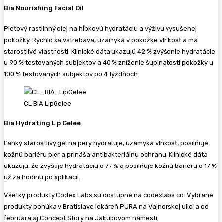
Bia Nourishing Facial Oil
Pleťový rastlinný olej na hĺbkovú hydratáciu a výživu vysušenej
pokožky. Rýchlo sa vstrebáva, uzamyká v pokožke vlhkosť a má
starostlivé vlastnosti. Klinické dáta ukazujú 42 % zvýšenie hydratácie
u 90 % testovaných subjektov a 40 % zníženie šupinatosti pokožky u
100 % testovaných subjektov po 4 týždňoch.
CL BIA LipGelee
Bia Hydrating Lip Gelee
Ľahký starostlivý gél na pery hydratuje, uzamyká vlhkosť, posilňuje
kožnú bariéru pier a prináša antibakteriálnu ochranu. Klinické dáta
ukazujú, že zvyšuje hydratáciu o 77 % a posilňuje kožnú bariéru o 17 %
už za hodinu po aplikácii.
Všetky produkty Codex Labs sú dostupné na codexlabs.co. Vybrané
produkty ponúka v Bratislave lekáreň PURA na Vajnorskej ulici a od
februára aj Concept Story na Jakubovom námestí.