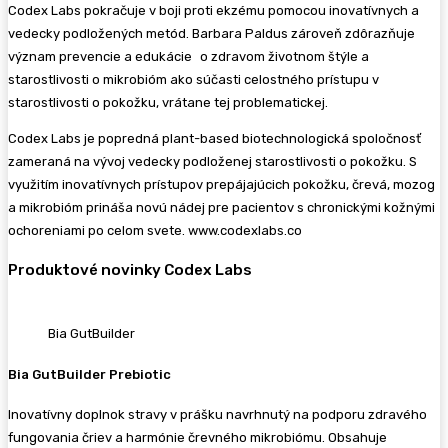
Codex Labs pokračuje v boji proti ekzému pomocou inovatívnych a
vedecky podložených metód. Barbara Paldus zároveň zdôrazňuje
význam prevencie a edukácie o zdravom životnom štýle a
starostlivosti o mikrobióm ako súčasti celostného prístupu v
starostlivosti o pokožku, vrátane tej problematickej.
Codex Labs je popredná plant-based biotechnologická spoločnosť
zameraná na vývoj vedecky podloženej starostlivosti o pokožku. S
využitím inovatívnych prístupov prepájajúcich pokožku, črevá, mozog
a mikrobióm prináša novú nádej pre pacientov s chronickými kožnými
ochoreniami po celom svete. www.codexlabs.co
Produktové novinky Codex Labs
Bia GutBuilder
Bia GutBuilder Prebiotic
Inovatívny doplnok stravy v prášku navrhnutý na podporu zdravého
fungovania čriev a harmónie črevného mikrobiómu. Obsahuje