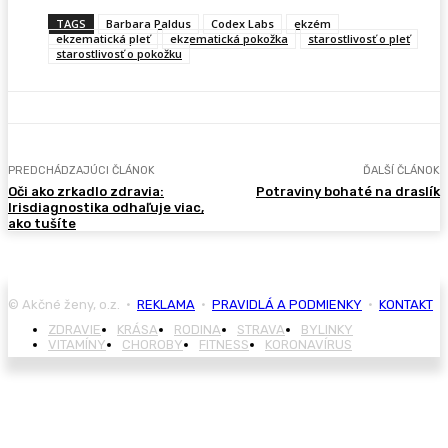
TAGS
Barbara Paldus
Codex Labs
ekzém
ekzematická pleť
ekzematická pokožka
starostlivosť o pleť
starostlivosť o pokožku
PREDCHÁDZAJÚCI ČLÁNOK
ĎALŠÍ ČLÁNOK
Oči ako zrkadlo zdravia:
Potraviny bohaté na draslík
Irisdiagnostika odhaľuje viac,
ako tušíte
© Akčné ženy, o.z. •
REKLAMA
•
PRAVIDLÁ A PODMIENKY
•
KONTAKT
ZDRAVIE
KRÁSA
RODINA
STRAVA
BYLINKY
VITAMÍNY
CHOROBY
FITNESS
KORONAVÍRUS