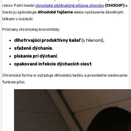
rokov. Patrí medzi
chronické obštrukčné pľúcne choroby
(CHOCHP)
a
často ju spôsobuje
dlhodobé fajčenie
alebo vystavenie škodlivým
látkam v ovzduší.
Príznaky chronickej bronchitídy:
dlhotrvajúci produktívny kašeľ
(s hlienom),
sťažené dýchanie
,
pískanie pri dýchaní
,
opakované infekcie dýchacích ciest
.
Chronická forma si vyžaduje dlhodobú liečbu a pravidelné sledovanie
funkcie pľúc.