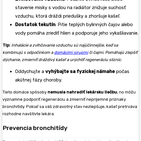
stavenie misky s vodou na radiátor znižuje suchosť
vzduchu, ktorá dráždi priedušky a zhoršuje kašeľ.
Dostatok tekutín
: Pitie teplých bylinných čajov alebo
vody pomáha zriediť hlien a podporuje jeho vykašliavanie.
Tip:
Inhalácie a zvlhčovanie vzduchu sú najúčinnejšie, keď sa
kombinujú s odpočinkom a
domácimi sirupmi
či čajmi. Pomáhajú zlepšiť
dýchanie, zmierniť dráždivý kašeľ a urýchliť regeneráciu slizníc.
Oddychujte a
vyhýbajte sa fyzickej námahe
počas
akútnej fázy choroby.
Tieto domáce spôsoby
nemusia nahradiť lekársku liečbu
, no môžu
významne podporiť regeneráciu a zmierniť nepríjemné príznaky
bronchitídy. Pokiaľ sa váš zdravotný stav nezlepšuje, kašeľ pretrváva
rozhodne navštívte lekára.
Prevencia bronchitídy