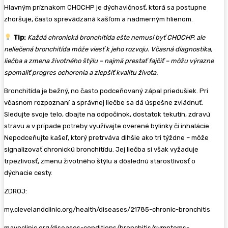
Hlavným príznakom CHOCHP je dýchavičnosť, ktorá sa postupne
zhoršuje, často sprevádzaná kašľom a nadmerným hlienom.
Tip:
Každá chronická bronchitída ešte nemusí byť CHOCHP, ale
neliečená bronchitída môže viesť k jeho rozvoju. Včasná diagnostika,
liečba a zmena životného štýlu – najmä prestať fajčiť – môžu výrazne
spomaliť progres ochorenia a zlepšiť kvalitu života.
Bronchitída je bežný, no často podceňovaný zápal priedušiek. Pri
včasnom rozpoznaní a správnej liečbe sa dá úspešne zvládnuť.
Sledujte svoje telo, dbajte na odpočinok, dostatok tekutín, zdravú
stravu a v prípade potreby využívajte overené bylinky či inhalácie.
Nepodceňujte kašeľ, ktorý pretrváva dlhšie ako tri týždne – môže
signalizovať chronickú bronchitídu. Jej liečba si však vyžaduje
trpezlivosť, zmenu životného štýlu a dôslednú starostlivosť o
dýchacie cesty.
ZDROJ:
my.clevelandclinic.org/health/diseases/21785-chronic-bronchitis
mayoclinic.org/diseases-conditions/bronchitis/symptoms-