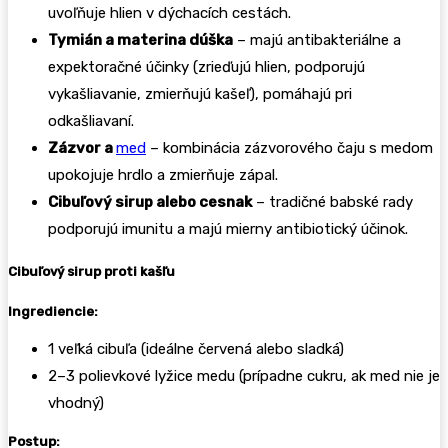
uvoľňuje hlien v dýchacích cestách.
Tymián a materina dúška
– majú antibakteriálne a
expektoračné účinky (zrieďujú hlien, podporujú
vykašliavanie, zmierňujú kašeľ), pomáhajú pri
odkašliavaní.
Zázvor a
med
– kombinácia zázvorového čaju s medom
upokojuje hrdlo a zmierňuje zápal.
Cibuľový sirup alebo cesnak
– tradičné babské rady
podporujú imunitu a majú mierny antibiotický účinok.
Cibuľový sirup proti kašľu
Ingrediencie:
1 veľká cibuľa (ideálne červená alebo sladká)
2–3 polievkové lyžice medu (prípadne cukru, ak med nie je
vhodný)
Postup: