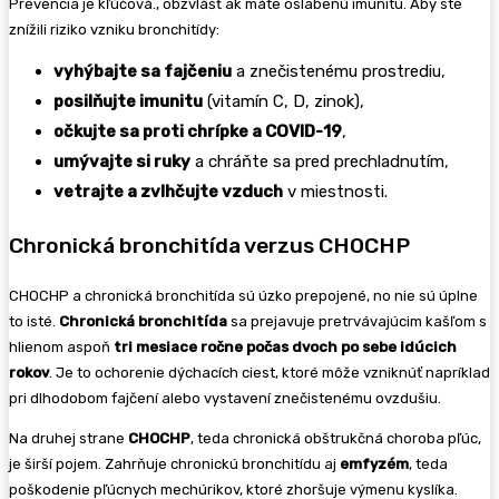
Prevencia je kľúčová., obzvlášť ak máte oslabenú imunitu. Aby ste
znížili riziko vzniku bronchitídy:
vyhýbajte sa fajčeniu
a znečistenému prostrediu,
posilňujte imunitu
(vitamín C, D, zinok),
očkujte sa proti chrípke a COVID-19
,
umývajte si ruky
a chráňte sa pred prechladnutím,
vetrajte a zvlhčujte vzduch
v miestnosti.
Chronická bronchitída verzus CHOCHP
CHOCHP a chronická bronchitída sú úzko prepojené, no nie sú úplne
to isté.
Chronická bronchitída
sa prejavuje pretrvávajúcim kašľom s
hlienom aspoň
tri mesiace ročne počas dvoch po sebe idúcich
rokov
. Je to ochorenie dýchacích ciest, ktoré môže vzniknúť napríklad
pri dlhodobom fajčení alebo vystavení znečistenému ovzdušiu.
Na druhej strane
CHOCHP
, teda chronická obštrukčná choroba pľúc,
je širší pojem. Zahrňuje chronickú bronchitídu aj
emfyzém
, teda
poškodenie pľúcnych mechúrikov, ktoré zhoršuje výmenu kyslíka.