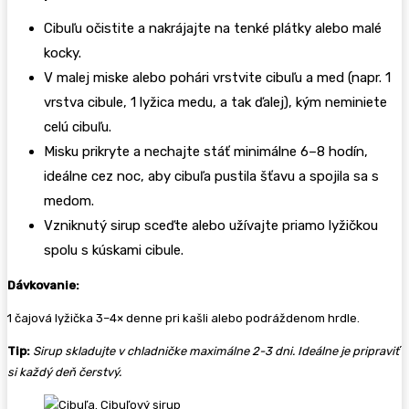
Cibuľu očistite a nakrájajte na tenké plátky alebo malé
kocky.
V malej miske alebo pohári vrstvite cibuľu a med (napr. 1
vrstva cibule, 1 lyžica medu, a tak ďalej), kým neminiete
celú cibuľu.
Misku prikryte a nechajte stáť minimálne 6–8 hodín,
ideálne cez noc, aby cibuľa pustila šťavu a spojila sa s
medom.
Vzniknutý sirup sceďte alebo užívajte priamo lyžičkou
spolu s kúskami cibule.
Dávkovanie:
1 čajová lyžička 3–4× denne pri kašli alebo podráždenom hrdle.
Tip:
Sirup skladujte v chladničke maximálne 2-3 dni. Ideálne je pripraviť
si každý deň čerstvý.