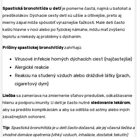
Spastická bronchitída u detí
je pomerne častá, najmä u batoliat a
predškolákov. Dýchacie cesty detí sú užšie a citlivejšie, preto aj
mierny zápal môže spôsobiť výraznejšie ťažkosti. Malé deti často
kašlú hlavne v noci alebo po fyzickej námahe, môžu mať zvýšenú
teplotu a niekedy aj problémy s dýchaním.
Príčiny spastickej bronchitídy
zahŕňajú:
Vírusové infekcie horných dýchacích ciest (najčastejšie)
Alergické reakcie
Reakciu na studený vzduch alebo dráždivé látky (prach,
cigaretový dym)
Liečba
sa zameriava na zmiernenie sťahov priedušiek, odkašliavanie
hlienu a podporu imunity. U detí je často nutné
sledovanie lekárom
,
aby sa predišlo komplikáciám a aby sa odlíšila od astmy alebo iných
závažnejších ochorení.
Tip:
Spastická bronchitída je u detí často dočasná, ale jej včasná liečba a
vhodné domáce opatrenia (vlhký vzduch, inhalácie, dostatok tekutín)