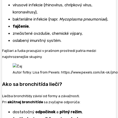
vírusové infekcie (rhinovírus, chrípkový vírus,
koronavírusy),
bakteriálne infekcie (napr.
Mycoplasma pneumoniae
),
fajčenie
,
znečistené ovzdušie, chemické výpary,
oslabený imunitný systém.
Fajčiari a ľudia pracujúci v prašnom prostredí patria medzi
najohrozenejšie skupiny.
Autor fotky: Lisa from Pexels: https://www.pexels.com/sk-sk/
Ako sa bronchitída lieči?
Liečba bronchitídy závisí od formy a závažnosti.
Pri
akútnej bronchitíde
sa zvyčajne odporúča:
dostatočný
odpočinok
a
pitný režim
,