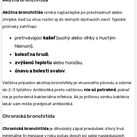
Akútna bronchitída
Akútna bronchitída
vzniká najčastejšie po prechladnutí alebo
chrípke, keď sa vírus rozšíri aj do dolných dýchacích ciest. Typické
príznaky zahŕňajú:
pretrvávajúci
kašeľ
(suchý alebo vlhký s hustým
hlienom),
bolesť na hrudi
,
zvýšenú teplotu
alebo horúčku,
únavu a bolesti svalov
.
Väčšina prípadov akútnej bronchitídy je vírusového pôvodu a odznie
do 2–3 týždňov. Antibiotiká preto väčšinou
nie sú potrebné
, pokiaľ
nie je potvrdená bakteriálna infekcia. Ak je príčinou vzniku baktéria
lekár vám môže predpísať antibiotiká.
Chronická bronchitída
Chronická bronchitída
je dlhodobý zápal priedušiek, ktorý trvá
minimálne tri mesiace v roku počas dvoch po sebe nasledujúcich