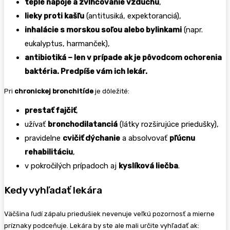
teplé nápoje a zvlhčovanie vzduchu
,
lieky proti kašľu
(antitusiká, expektoranciá),
inhalácie s morskou soľou alebo bylinkami
(napr.
eukalyptus, harmanček),
antibiotiká – len v prípade ak je pôvodcom ochorenia
baktéria. Predpíše vám ich lekár.
Pri
chronickej bronchitíde
je dôležité:
prestať fajčiť
,
užívať
bronchodilatanciá
(látky rozširujúce priedušky),
pravidelne
cvičiť dýchanie
a absolvovať
pľúcnu
rehabilitáciu
,
v pokročilých prípadoch aj
kyslíková liečba
.
Kedy vyhľadať lekára
Väčšina ľudí zápalu priedušiek nevenuje veľkú pozornosť a mierne
príznaky podceňuje. Lekára by ste ale mali určite vyhľadať ak: