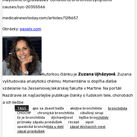
causes/syc-20355566
medicalnewstoday.com/articles/128657
Obrázky:
pexels.com
Autorkou článku je
Zuzana Ujházyová
. Zuzana
vyštudovala analytickú chémiu. Momentálne si dopľňa ďalšie
vzdelanie na Jesseniovej lekárskej fakulte v Martine. Na portáli
Nazdravie.sk najčastejšie publikuje články o ľudskom tele, chorobách
a ich liečbe.
TAGS
ako sa zbaviť kašľa
akútna bronchitída
bronchitída
CHOCHP
chronická bronchitída
cibuľový sirup
čo je bronchitída
dýchavičnosť
liečba bronchitídy
príznaky zápalu priedušiek
recept
sipot
spastická bronchitída u detí
zápal dýchacích ciest
zápal priedušiek