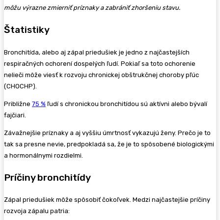
môžu výrazne zmierniť príznaky a zabrániť zhoršeniu stavu.
Štatistiky
Bronchitída, alebo aj zápal priedušiek je jedno z najčastejších
respiračných ochorení dospelých ľudí. Pokiaľ sa toto ochorenie
nelieči môže viesť k rozvoju chronickej obštrukčnej choroby pľúc
(CHOCHP).
Približne
75 %
ľudí s chronickou bronchitídou sú aktívni alebo bývalí
fajčiari.
Závažnejšie príznaky a aj vyššiu úmrtnosť vykazujú ženy. Prečo je to
tak sa presne nevie, predpokladá sa, že je to spôsobené biologickými
a hormonálnymi rozdielmi.
Príčiny bronchitídy
Zápal priedušiek môže spôsobiť čokoľvek. Medzi najčastejšie príčiny
rozvoja zápalu patria: