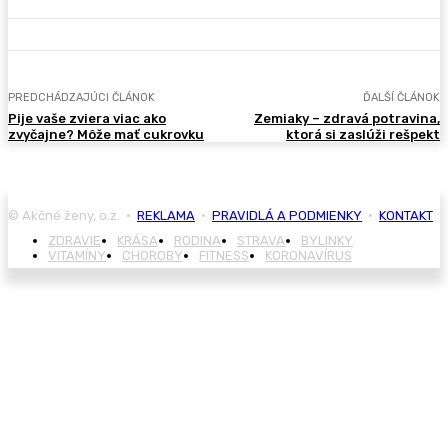
PREDCHÁDZAJÚCI ČLÁNOK
ĎALŠÍ ČLÁNOK
Pije vaše zviera viac ako
Zemiaky – zdravá potravina,
zvyčajne? Môže mať cukrovku
ktorá si zaslúži rešpekt
© Akčné ženy, o.z. •
REKLAMA
•
PRAVIDLÁ A PODMIENKY
•
KONTAKT
ZDRAVIE
KRÁSA
RODINA
STRAVA
BYLINKY
VITAMÍNY
CHOROBY
FITNESS
KORONAVÍRUS