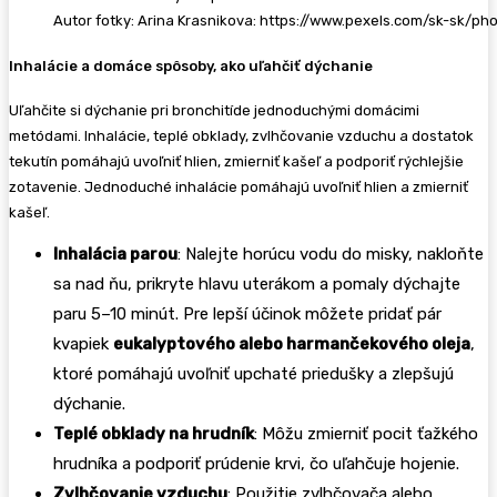
Autor fotky: Arina Krasnikova: https://www.pexels.com/sk-sk/ph
Inhalácie a domáce spôsoby, ako uľahčiť dýchanie
Uľahčite si dýchanie pri bronchitíde jednoduchými domácimi
metódami. Inhalácie, teplé obklady, zvlhčovanie vzduchu a dostatok
tekutín pomáhajú uvoľniť hlien, zmierniť kašeľ a podporiť rýchlejšie
zotavenie. Jednoduché inhalácie pomáhajú uvoľniť hlien a zmierniť
kašeľ.
Inhalácia parou
: Nalejte horúcu vodu do misky, nakloňte
sa nad ňu, prikryte hlavu uterákom a pomaly dýchajte
paru 5–10 minút. Pre lepší účinok môžete pridať pár
kvapiek
eukalyptového alebo harmančekového oleja
,
ktoré pomáhajú uvoľniť upchaté priedušky a zlepšujú
dýchanie.
Teplé obklady na hrudník
: Môžu zmierniť pocit ťažkého
hrudníka a podporiť prúdenie krvi, čo uľahčuje hojenie.
Zvlhčovanie vzduchu
: Použitie zvlhčovača alebo