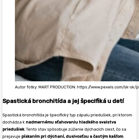
Autor fotky: MART PRODUCTION: https://www.pexels.com/sk-sk/p
Spastická bronchitída a jej špecifiká u detí
Spastická bronchitída je špecifický typ zápalu priedušiek, pri ktorom
dochádza k
nadmernému sťahovaniu hladkého svalstva
priedušiek
. Tento stav spôsobuje zúženie dýchacích ciest, čo sa
prejavuje
pískaním pri dýchaní, dusivosťou a častým kašľom
.