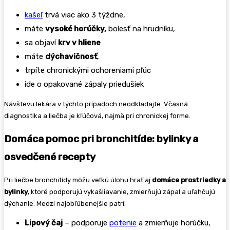
kašeľ
trvá viac ako 3 týždne,
máte
vysoké horúčky,
bolesť na hrudníku,
sa objaví
krv v hliene
máte
dýchavičnosť
,
trpíte chronickými ochoreniami pľúc
ide o opakované zápaly priedušiek
Návštevu lekára v týchto prípadoch neodkladajte. Včasná
diagnostika a liečba je kľúčová, najmä pri chronickej forme.
Domáca pomoc pri bronchitíde: bylinky a
osvedčené recepty
Pri liečbe bronchitídy môžu veľkú úlohu hrať aj
domáce prostriedky a
bylinky
, ktoré podporujú vykašliavanie, zmierňujú zápal a uľahčujú
dýchanie. Medzi najobľúbenejšie patrí:
Lipový čaj
– podporuje
potenie
a zmierňuje horúčku,