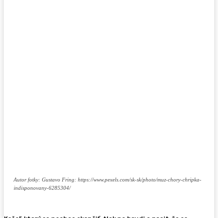
Autor fotky: Gustavo Fring: https://www.pexels.com/sk-sk/photo/muz-chory-chripka-
indisponovany-6285304/