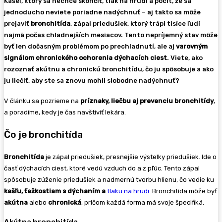
Kašeľ, ktorý sa nechce skončiť, tlak na hrudi a pocit, že sa
jednoducho neviete poriadne nadýchnuť – aj takto sa môže
prejaviť
bronchitída
, zápal priedušiek, ktorý trápi tisíce ľudí
najmä počas chladnejších mesiacov. Tento nepríjemný stav môže
byť len dočasným problémom po prechladnutí, ale aj
varovným
signálom chronického ochorenia dýchacích ciest
. Viete, ako
rozoznať akútnu a chronickú bronchitídu, čo ju spôsobuje a ako
ju liečiť, aby ste sa znovu mohli slobodne nadýchnuť?
V článku sa pozrieme na
príznaky, liečbu aj prevenciu bronchitídy
,
a poradíme, kedy je čas navštíviť lekára.
Čo je bronchitída
Bronchitída
je zápal priedušiek, presnejšie výstelky priedušiek. Ide o
časť dýchacích ciest, ktoré vedú vzduch do a z pľúc. Tento zápal
spôsobuje zúženie priedušiek a nadmernú tvorbu hlienu, čo vedie ku
kašľu, ťažkostiam s dýchaním a
tlaku na hrudi
. Bronchitída môže byť
akútna
alebo
chronická
, pričom každá forma má svoje špecifiká.