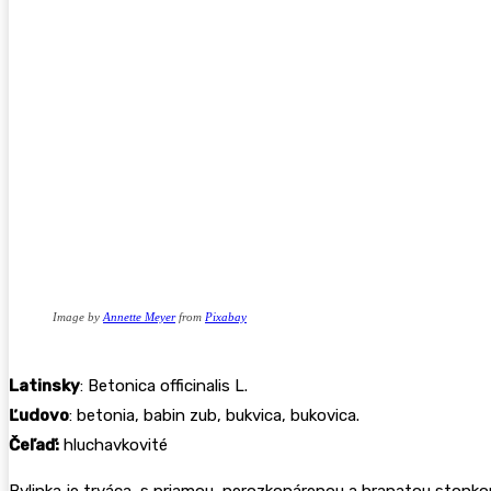
Image by
Annette Meyer
from
Pixabay
Latinsky
: Betonica officinalis L.
Ľudovo
: betonia, babin zub, bukvica, bukovica.
Čeľaď:
hluchavkovité
Bylinka je trváca, s priamou, nerozkonárenou a hranatou stonkou