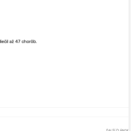
iečil až 47 chorôb.
ĎALŠÍ ČLÁNOK