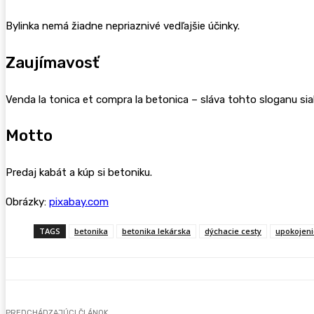
Bylinka nemá žiadne nepriaznivé vedľajšie účinky.
Zaujímavosť
Venda la tonica et compra la betonica – sláva tohto sloganu sia
Motto
Predaj kabát a kúp si betoniku.
Obrázky:
pixabay.com
TAGS
betonika
betonika lekárska
dýchacie cesty
upokojeni
PREDCHÁDZAJÚCI ČLÁNOK