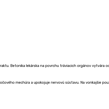
o traktu. Betonika lekárska na povrchu tráviacich orgánov vytvára 
, močového mechúra a upokojuje nervovú sústavu. Na vonkajšie použ