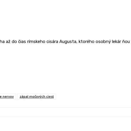
ha až do čias rímskeho cisára Augusta, ktorého osobný lekár ňou l
e nervov
zápal močových ciest