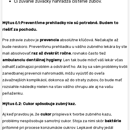
Či žuvanie žuvačky nahrádza čistenie zubov.
Mýtus č.1:Preventívne prehliadky nie sú potrebné. Budem to
riešiť za pochodu.
Pre zdravie zubov je
prevencia
absolútne kľúčová. Nečakajte až
bude neskoro. Preventívnu prehliadku u vášho zubného lekára by ste
mali absolvovať
raz až dvakrát ročne
, rovnako často tiež
ambulanciu dentálnej hygieny
. Len tak bude môcť váš lekár včas
odhaliť začínajúci problém a odstrániť ho. Ak by sa vám problémy kvôli
zanedbanej prevencii nahromadili, môžu vyústiť do oveľa
závažnejších komplikácií, dokonca až do straty zubov, čo bude mať
rozsiahle následky nielen na stav vášho chrupu ale aj na vašu
peňaženku.
Mýtus č.2: Cukor spôsobuje zubný kaz.
Aj keď pravdou je, že
cukor
prispieva k tvorbe zubného kazu,
problémy nespôsobuje samotný cukor. Stoja za nimi skôr
baktérie
prítomné pri procese konzumácie cukrov. Lepkavé druhy jedál