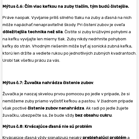
Mýtus č.6: Čím viac kefkou na zuby tlačím, tým budú čistejšie.
Práve naopak. Vyvíjanie príliš silného tlaku na zuby a ďasná na nich
môže napáchať nenapraviteľné škody. Pri čistení zubov je oveľa
dôležitejšia technika než sila
. Čistite si zuby krúživými pohybmi a
na kefku vyvíjajte len mierny tlak. Zuby nikdy nedrhnite pohybom
kefky do strán. Vhodným riešením môže byť aj sonická zubná kefka,
ktorú len držíte a vediete rukou po jednotlivých zubných kvadrantoch.
Urobí tak všetku prácu za vás.
Mýtus č.7: Žuvačka nahrádza čistenie zubov
.
Žuvačka je naozaj skvelou prvou pomocou po jedle v prípade, že si
nemôžeme zuby priamo vyčistiť kefkou a pastou. V žiadnom prípade
však poctivé
čistenie zubov nenahrádza
. Ak radi po jedle žujete
žuvačku, ubezpečte sa, že bude vždy
bez obsahu cukru
.
Mýtus č.8: Krvácajúce ďasná nie sú problém
Krvácajúce ďasná vždy signalizujú nejaký
prebiehajúci problém
a