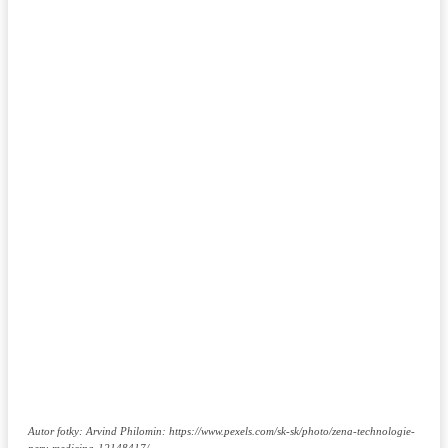
Autor fotky: Arvind Philomin: https://www.pexels.com/sk-sk/photo/zena-technologie-