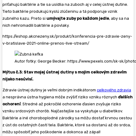
priťahujú baktérie a tie sa usídlia na zuboch aj v celej ústnej dutine.
Tieto baktérie produkujú kyslú zlúčeninu a tá podporuje vznik
zubného kazu. Preto si
umývajte zuby po každom jedle
, aby sa na
nich nehromadili baktérie a povlaky.
https://eshop.akcnezeny.sk/produkt/konferencia-pre-zdravie-zeny-
v-bratislave-2021-online-prenos-live-stream/
Autor fotky: George Becker: https://www.pexels.com/sk-sk/phot
Mýtus č.3: Stav mojej ústnej dutiny s mojim celkovým zdravím
nijako nesúvisí.
Zdravie ústnej dutiny je veľmi dobrým indikátorom
celkového zdravia
a nesprávna ústna hygiena môže zvýšiť riziko vzniku rôznych
ďalších
ochorení
. Stredné až pokročilé ochorenie ďasien zvyšuje riziko
vzniku srdcových chorôb. Najčastejšie sa vyskytuje u diabetikov.
Baktérie a iné choroboplodné zárodky sa môžu dostať krvnou cestou
z úst do ostatných častí tela. Baktérie, ktoré sa dostanú až do srdca,
môžu spôsobiť jeho poškodenie a dokonca až zápal!