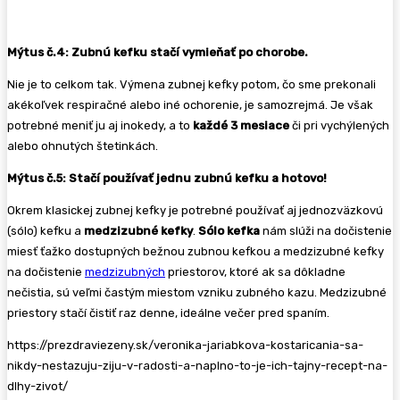
Mýtus č.4: Zubnú kefku stačí vymieňať po chorobe.
Nie je to celkom tak. Výmena zubnej kefky potom, čo sme prekonali
akékoľvek respiračné alebo iné ochorenie, je samozrejmá. Je však
potrebné meniť ju aj inokedy, a to
každé 3 mesiace
či pri vychýlených
alebo ohnutých štetinkách.
Mýtus č.5: Stačí používať jednu zubnú kefku a hotovo!
Okrem klasickej zubnej kefky je potrebné používať aj jednozväzkovú
(sólo) kefku a
medzizubné kefky
.
Sólo kefka
nám slúži na dočistenie
miesť ťažko dostupných bežnou zubnou kefkou a medzizubné kefky
na dočistenie
medzizubných
priestorov, ktoré ak sa dôkladne
nečistia, sú veľmi častým miestom vzniku zubného kazu. Medzizubné
priestory stačí čistiť raz denne, ideálne večer pred spaním.
https://prezdraviezeny.sk/veronika-jariabkova-kostaricania-sa-
nikdy-nestazuju-ziju-v-radosti-a-naplno-to-je-ich-tajny-recept-na-
dlhy-zivot/