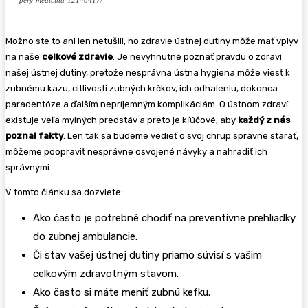
pery-medicina-12148417/
Možno ste to ani len netušili, no zdravie ústnej dutiny môže mať vplyv
na naše
celkové zdravie
. Je nevyhnutné poznať pravdu o zdraví
našej ústnej dutiny, pretože nesprávna ústna hygiena môže viesť k
zubnému kazu, citlivosti zubných krčkov, ich odhaleniu, dokonca
paradentóze a ďalším nepríjemným komplikáciám. O ústnom zdraví
existuje veľa mylných predstáv a preto je kľúčové, aby
každý z nás
poznal fakty
. Len tak sa budeme vedieť o svoj chrup správne starať,
môžeme poopraviť nesprávne osvojené návyky a nahradiť ich
správnymi.
V tomto článku sa dozviete:
Ako často je potrebné chodiť na preventívne prehliadky
do zubnej ambulancie.
Či stav vašej ústnej dutiny priamo súvisí s vašim
celkovým zdravotným stavom.
Ako často si máte meniť zubnú kefku.