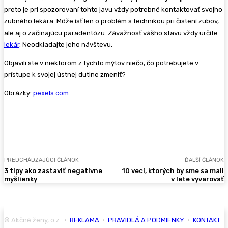
preto je pri spozorovaní tohto javu vždy potrebné kontaktovať svojho
zubného lekára. Môže ísť len o problém s technikou pri čistení zubov,
ale aj o začínajúcu paradentózu. Závažnosť vášho stavu vždy určíte
lekár
. Neodkladajte jeho návštevu.
Objavili ste v niektorom z týchto mýtov niečo, čo potrebujete v
prístupe k svojej ústnej dutine zmeniť?
Obrázky:
pexels.com
PREDCHÁDZAJÚCI ČLÁNOK
ĎALŠÍ ČLÁNOK
3 tipy ako zastaviť negatívne
10 vecí, ktorých by sme sa mali
myšlienky
v lete vyvarovať
© Akčné ženy, o.z. •
REKLAMA
•
PRAVIDLÁ A PODMIENKY
•
KONTAKT