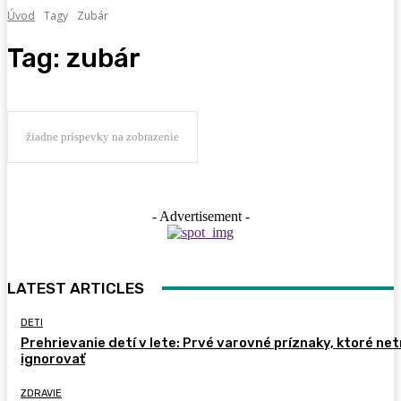
Úvod
Tagy
Zubár
Tag:
zubár
žiadne príspevky na zobrazenie
- Advertisement -
LATEST ARTICLES
DETI
Prehrievanie detí v lete: Prvé varovné príznaky, ktoré ne
ignorovať
ZDRAVIE