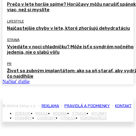
Prečo v lete horšie spíme? Horúčavy môžu narušiť spánok
viac, než si myslíte
LIFESTYLE
Najčastejšie chyby v lete, ktoré zhoršujú dehydratáciu
STRAVA
Vyjedáte v noci chladničku? Môže ísť o syndróm nočného
jedenia, nie o slabú vôľu
PR
Život so zubným implantátom: ako sa oň starať, aby vydr
čo najdlhšie
Načítať ďalšie
© Akčné ženy, o.z. •
REKLAMA
•
PRAVIDLÁ A PODMIENKY
•
KONTAKT
ZDRAVIE
KRÁSA
RODINA
STRAVA
BYLINKY
VITAMÍNY
CHOROBY
FITNESS
KORONAVÍRUS