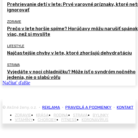
Prehrievanie detí v lete: Prvé varovné príznaky, ktoré ne
ignorovať
ZDRAVIE
Prečo v lete horšie spíme? Horúčavy môžu narušiť spánok
viac, než si myslíte
LIFESTYLE
Najčastejšie chyby v lete, ktoré zhoršujú dehydratáciu
STRAVA
Vyjedáte v noci chladničku? Môže ísť o syndróm nočného
jedenia, nie o slabú vôľu
Načítať ďalšie
© Akčné ženy, o.z. •
REKLAMA
•
PRAVIDLÁ A PODMIENKY
•
KONTAKT
ZDRAVIE
KRÁSA
RODINA
STRAVA
BYLINKY
VITAMÍNY
CHOROBY
FITNESS
KORONAVÍRUS