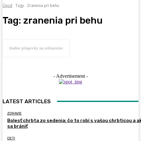
Úvod
Tagy
Zranenia pri behu
Tag:
zranenia pri behu
žiadne príspevky na zobrazenie
- Advertisement -
LATEST ARTICLES
ZDRAVIE
Bolesť chrbta zo sedenia: čo to robí s vašou chrbticou a a
sa brániť
DETI