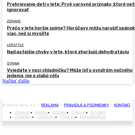
Prehrievanie detí v lete: Prvé varovné príznaky, ktoré ne
ignorovať
ZDRAVIE
Prečo v lete horšie spíme? Horúčavy môžu narušiť spánok
viac, než si myslíte
LIFESTYLE
Najčastejšie chyby v lete, ktoré zhoršujú dehydratáciu
STRAVA
Vyjedáte v noci chladničku? Môže ísť o syndróm nočného
jedenia, nie o slabú vôľu
Načítať ďalšie
© Akčné ženy, o.z. •
REKLAMA
•
PRAVIDLÁ A PODMIENKY
•
KONTAKT
ZDRAVIE
KRÁSA
RODINA
STRAVA
BYLINKY
VITAMÍNY
CHOROBY
FITNESS
KORONAVÍRUS