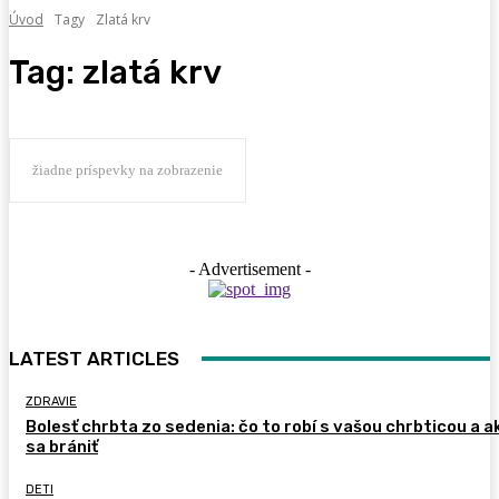
Úvod
Tagy
Zlatá krv
Tag:
zlatá krv
žiadne príspevky na zobrazenie
- Advertisement -
LATEST ARTICLES
ZDRAVIE
Bolesť chrbta zo sedenia: čo to robí s vašou chrbticou a a
sa brániť
DETI