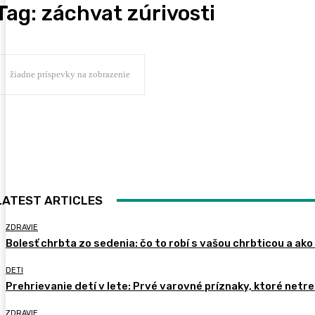
Tag:
záchvat zúrivosti
žiadne príspevky na zobrazenie
LATEST ARTICLES
ZDRAVIE
Bolesť chrbta zo sedenia: čo to robí s vašou chrbticou a ako
DETI
Prehrievanie detí v lete: Prvé varovné príznaky, ktoré netr
ZDRAVIE