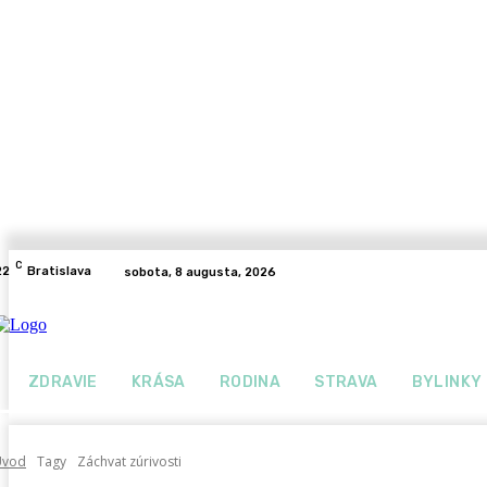
C
22
Bratislava
sobota, 8 augusta, 2026
ZDRAVIE
KRÁSA
RODINA
STRAVA
BYLINKY
Úvod
Tagy
Záchvat zúrivosti