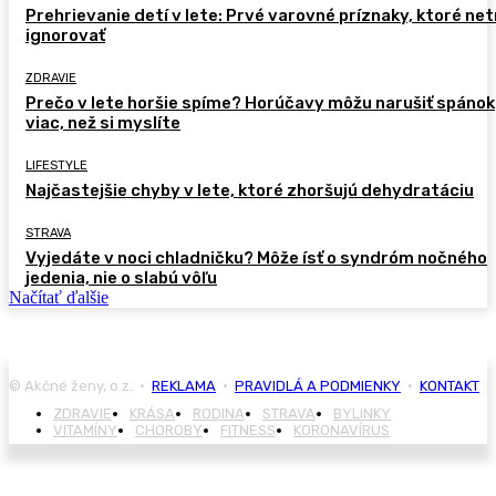
Prehrievanie detí v lete: Prvé varovné príznaky, ktoré ne
ignorovať
ZDRAVIE
Prečo v lete horšie spíme? Horúčavy môžu narušiť spánok
viac, než si myslíte
LIFESTYLE
Najčastejšie chyby v lete, ktoré zhoršujú dehydratáciu
STRAVA
Vyjedáte v noci chladničku? Môže ísť o syndróm nočného
jedenia, nie o slabú vôľu
Načítať ďalšie
© Akčné ženy, o.z. •
REKLAMA
•
PRAVIDLÁ A PODMIENKY
•
KONTAKT
ZDRAVIE
KRÁSA
RODINA
STRAVA
BYLINKY
VITAMÍNY
CHOROBY
FITNESS
KORONAVÍRUS