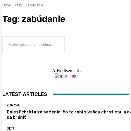
Úvod
Tagy
Zabúdanie
Tag:
zabúdanie
žiadne príspevky na zobrazenie
- Advertisement -
LATEST ARTICLES
ZDRAVIE
Bolesť chrbta zo sedenia: čo to robí s vašou chrbticou a a
sa brániť
DETI