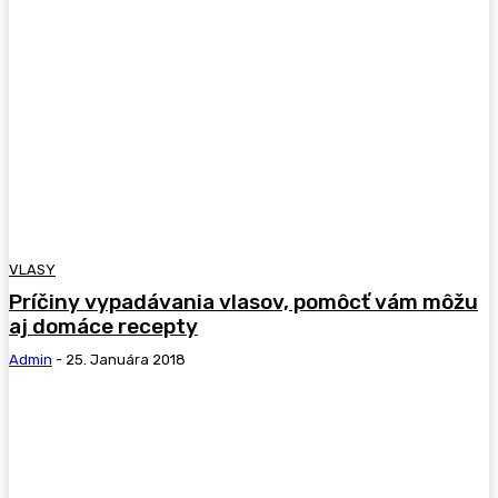
VLASY
Príčiny vypadávania vlasov, pomôcť vám môžu
aj domáce recepty
Admin
-
25. Januára 2018