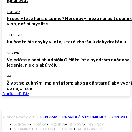
ignorovať
ZDRAVIE
Prečo v lete horšie spíme? Horúčavy môžu narušiť spánok
viac, než si myslíte
LIFESTYLE
Najčastejšie chyby v lete, ktoré zhoršujú dehydratáciu
STRAVA
Vyjedáte v noci chladničku? Môže ísť o syndróm nočného
jedenia, nie o slabú vôľu
PR
Život so zubným implantátom: ako sa oň starať, aby vydr
čo najdlhšie
Načítať ďalšie
© Akčné ženy, o.z. •
REKLAMA
•
PRAVIDLÁ A PODMIENKY
•
KONTAKT
ZDRAVIE
KRÁSA
RODINA
STRAVA
BYLINKY
VITAMÍNY
CHOROBY
FITNESS
KORONAVÍRUS