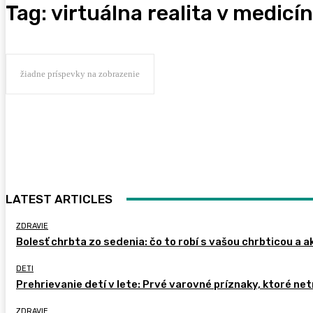
Tag:
virtuálna realita v medicí
žiadne príspevky na zobrazenie
LATEST ARTICLES
ZDRAVIE
Bolesť chrbta zo sedenia: čo to robí s vašou chrbticou a a
DETI
Prehrievanie detí v lete: Prvé varovné príznaky, ktoré ne
ZDRAVIE