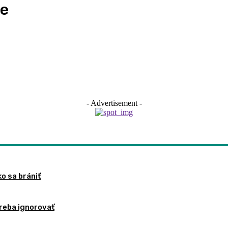
ne
- Advertisement -
ko sa brániť
treba ignorovať