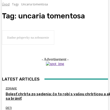
Úvod
Tagy
Uncaria tomentosa
Tag:
uncaria tomentosa
žiadne príspevky na zobrazenie
- Advertisement -
LATEST ARTICLES
ZDRAVIE
Bolesť chrbta zo sedenia: čo to robí s vašou chrbticou a a
sa brániť
DETI