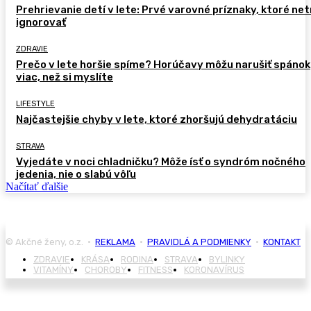
Prehrievanie detí v lete: Prvé varovné príznaky, ktoré ne
ignorovať
ZDRAVIE
Prečo v lete horšie spíme? Horúčavy môžu narušiť spánok
viac, než si myslíte
LIFESTYLE
Najčastejšie chyby v lete, ktoré zhoršujú dehydratáciu
STRAVA
Vyjedáte v noci chladničku? Môže ísť o syndróm nočného
jedenia, nie o slabú vôľu
Načítať ďalšie
© Akčné ženy, o.z. •
REKLAMA
•
PRAVIDLÁ A PODMIENKY
•
KONTAKT
ZDRAVIE
KRÁSA
RODINA
STRAVA
BYLINKY
VITAMÍNY
CHOROBY
FITNESS
KORONAVÍRUS