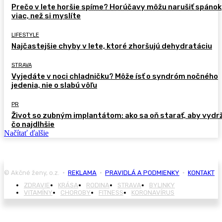
Prečo v lete horšie spíme? Horúčavy môžu narušiť spánok
viac, než si myslíte
LIFESTYLE
Najčastejšie chyby v lete, ktoré zhoršujú dehydratáciu
STRAVA
Vyjedáte v noci chladničku? Môže ísť o syndróm nočného
jedenia, nie o slabú vôľu
PR
Život so zubným implantátom: ako sa oň starať, aby vydr
čo najdlhšie
Načítať ďalšie
© Akčné ženy, o.z. •
REKLAMA
•
PRAVIDLÁ A PODMIENKY
•
KONTAKT
ZDRAVIE
KRÁSA
RODINA
STRAVA
BYLINKY
VITAMÍNY
CHOROBY
FITNESS
KORONAVÍRUS