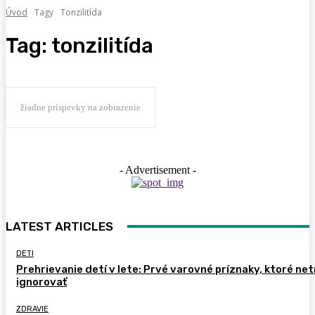
Úvod
Tagy
Tonzilitída
Tag:
tonzilitída
žiadne príspevky na zobrazenie
- Advertisement -
LATEST ARTICLES
DETI
Prehrievanie detí v lete: Prvé varovné príznaky, ktoré ne
ignorovať
ZDRAVIE