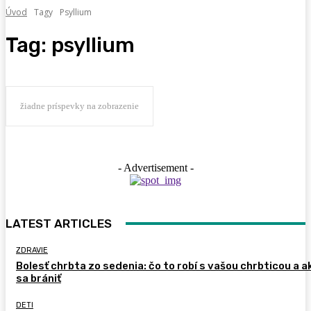
Úvod
Tagy
Psyllium
Tag:
psyllium
žiadne príspevky na zobrazenie
- Advertisement -
LATEST ARTICLES
ZDRAVIE
Bolesť chrbta zo sedenia: čo to robí s vašou chrbticou a a
sa brániť
DETI