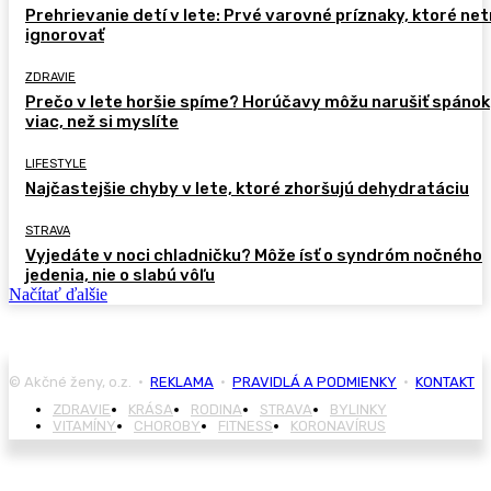
Prehrievanie detí v lete: Prvé varovné príznaky, ktoré ne
ignorovať
ZDRAVIE
Prečo v lete horšie spíme? Horúčavy môžu narušiť spánok
viac, než si myslíte
LIFESTYLE
Najčastejšie chyby v lete, ktoré zhoršujú dehydratáciu
STRAVA
Vyjedáte v noci chladničku? Môže ísť o syndróm nočného
jedenia, nie o slabú vôľu
Načítať ďalšie
© Akčné ženy, o.z. •
REKLAMA
•
PRAVIDLÁ A PODMIENKY
•
KONTAKT
ZDRAVIE
KRÁSA
RODINA
STRAVA
BYLINKY
VITAMÍNY
CHOROBY
FITNESS
KORONAVÍRUS