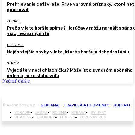
Prehrievanie detí v lete: Prvé varovné príznaky, ktoré ne
ignorovať
ZDRAVIE
Prečo v lete horšie spíme? Horúčavy môžu narušiť spánok
viac, než si myslíte
LIFESTYLE
Najčastejšie chyby v lete, ktoré zhoršujú dehydratáciu
STRAVA
Vyjedáte v noci chladničku? Môže ísť o syndróm nočného
jedenia, nie o slabú vôľu
Načítať ďalšie
© Akčné ženy, o.z. •
REKLAMA
•
PRAVIDLÁ A PODMIENKY
•
KONTAKT
ZDRAVIE
KRÁSA
RODINA
STRAVA
BYLINKY
VITAMÍNY
CHOROBY
FITNESS
KORONAVÍRUS