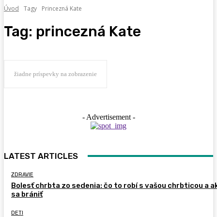
Úvod
Tagy
Princezná Kate
Tag:
princezná Kate
žiadne príspevky na zobrazenie
- Advertisement -
LATEST ARTICLES
ZDRAVIE
Bolesť chrbta zo sedenia: čo to robí s vašou chrbticou a a
sa brániť
DETI