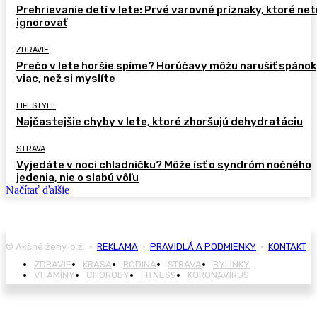
Prehrievanie detí v lete: Prvé varovné príznaky, ktoré ne
ignorovať
ZDRAVIE
Prečo v lete horšie spíme? Horúčavy môžu narušiť spánok
viac, než si myslíte
LIFESTYLE
Najčastejšie chyby v lete, ktoré zhoršujú dehydratáciu
STRAVA
Vyjedáte v noci chladničku? Môže ísť o syndróm nočného
jedenia, nie o slabú vôľu
Načítať ďalšie
© Akčné ženy, o.z. •
REKLAMA
•
PRAVIDLÁ A PODMIENKY
•
KONTAKT
ZDRAVIE
KRÁSA
RODINA
STRAVA
BYLINKY
VITAMÍNY
CHOROBY
FITNESS
KORONAVÍRUS