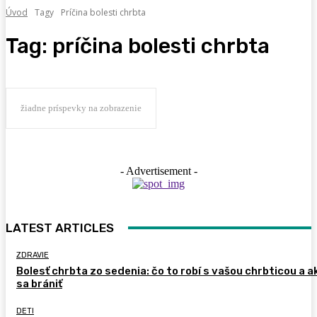
Úvod
Tagy
Príčina bolesti chrbta
Tag:
príčina bolesti chrbta
žiadne príspevky na zobrazenie
- Advertisement -
LATEST ARTICLES
ZDRAVIE
Bolesť chrbta zo sedenia: čo to robí s vašou chrbticou a a
sa brániť
DETI