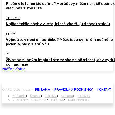
Prečo v lete horšie spíme? Horúčavy môžu narušiť spánok
viac, než si myslíte
LIFESTYLE
Najčastejšie chyby v lete, ktoré zhoršujú dehydratáciu
STRAVA
Vyjedáte v noci chladničku? Môže ísť o syndróm nočného
jedenia, nie o slabú vôľu
PR
Život so zubným implantátom: ako sa oň starať, aby vydr
čo najdlhšie
Načítať ďalšie
© Akčné ženy, o.z. •
REKLAMA
•
PRAVIDLÁ A PODMIENKY
•
KONTAKT
ZDRAVIE
KRÁSA
RODINA
STRAVA
BYLINKY
VITAMÍNY
CHOROBY
FITNESS
KORONAVÍRUS