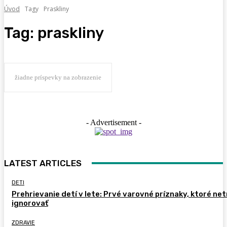
Úvod
Tagy
Praskliny
Tag:
praskliny
žiadne príspevky na zobrazenie
- Advertisement -
LATEST ARTICLES
DETI
Prehrievanie detí v lete: Prvé varovné príznaky, ktoré ne
ignorovať
ZDRAVIE