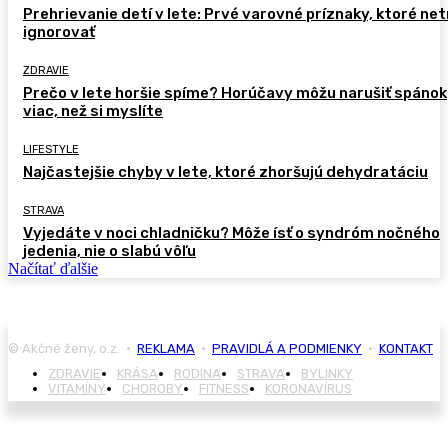
Prehrievanie detí v lete: Prvé varovné príznaky, ktoré ne
ignorovať
ZDRAVIE
Prečo v lete horšie spíme? Horúčavy môžu narušiť spánok
viac, než si myslíte
LIFESTYLE
Najčastejšie chyby v lete, ktoré zhoršujú dehydratáciu
STRAVA
Vyjedáte v noci chladničku? Môže ísť o syndróm nočného
jedenia, nie o slabú vôľu
Načítať ďalšie
© Akčné ženy, o.z. •
REKLAMA
•
PRAVIDLÁ A PODMIENKY
•
KONTAKT
ZDRAVIE
KRÁSA
RODINA
STRAVA
BYLINKY
VITAMÍNY
CHOROBY
FITNESS
KORONAVÍRUS