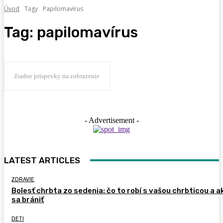
Úvod
Tagy
Papilomavírus
Tag:
papilomavírus
žiadne príspevky na zobrazenie
- Advertisement -
LATEST ARTICLES
ZDRAVIE
Bolesť chrbta zo sedenia: čo to robí s vašou chrbticou a a
sa brániť
DETI