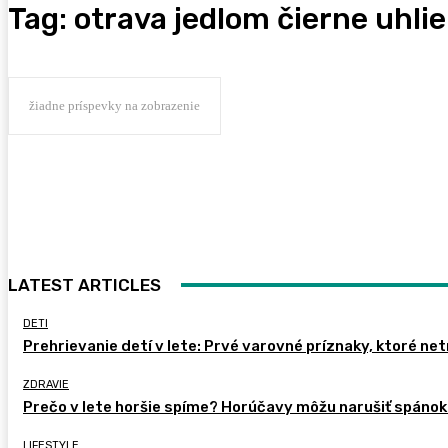
Tag:
otrava jedlom čierne uhlie
žiadne príspevky na zobrazenie
LATEST ARTICLES
DETI
Prehrievanie detí v lete: Prvé varovné príznaky, ktoré ne
ZDRAVIE
Prečo v lete horšie spíme? Horúčavy môžu narušiť spánok 
LIFESTYLE